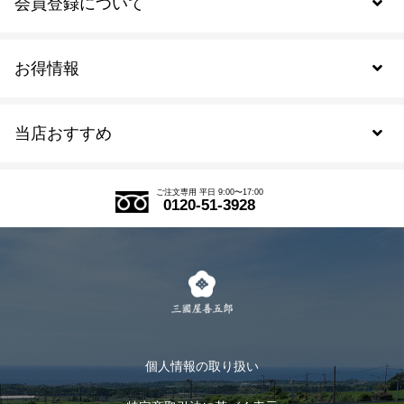
会員登録について
お得情報
新規会員登録
当店おすすめ
会員規約について
SDGs
アウトレットセール
ご注文の流れ
ご注文専用 平日 9:00〜17:00
0120-51-3928
式部の香りシリーズ
お得なまとめ買い
LINE登録
茶楽
キャンペーン
メルマガ登録
季節限定商品
メール便対応商品
マイページ
お茶のギフト
個人情報の取り扱い
ログイン