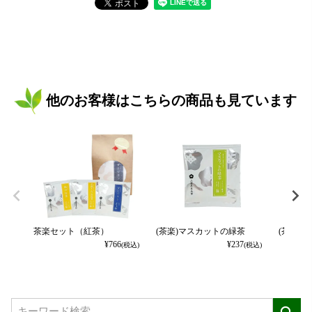
他のお客様はこちらの商品も見ています
茶楽セット（紅茶）
(茶楽)マスカットの緑茶
(茶楽)
¥
766
¥
237
(税込)
(税込)