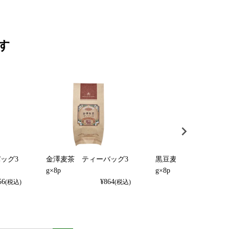
す
ッグ3
金澤麦茶 ティーバッグ3
黒豆麦茶 ティーバッ
g×8p
g×8p
56
¥
864
¥
756
(税込)
(税込)
(