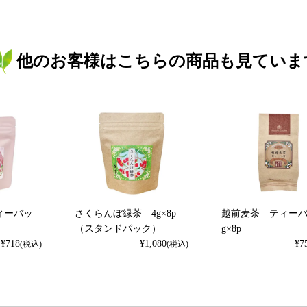
他のお客様はこちらの商品も見ていま
ィーバッ
さくらんぼ緑茶 4g×8p
越前麦茶 ティーバ
（スタンドパック）
g×8p
¥
718
¥
1,080
¥
7
(税込)
(税込)