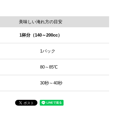
美味しい淹れ方の目安
1杯分（140～200cc）
1パック
80～85℃
30秒～40秒