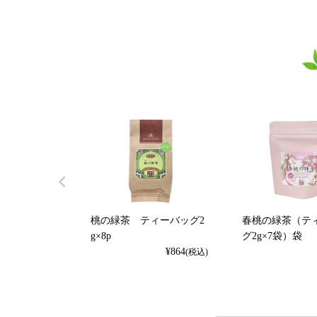
桃の緑茶 ティーバッグ2
春桃の緑茶（テ
g×8p
グ2g×7袋）袋
¥
864
(税込)