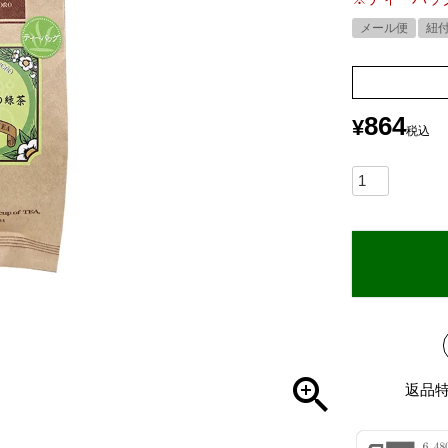
メール便
紐
864
¥
税込
返品