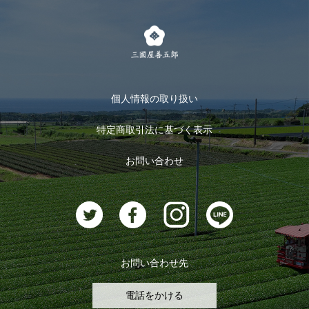
LINE登録
茶楽
キャンペーン
メルマガ登録
季節限定商品
メール便対応商品
マイページ
お茶のギフト
個人情報の取り扱い
ログイン
特定商取引法に基づく表示
おすすめのお茶
ログアウト
お問い合わせ
お茶に合うスイーツ
お問い合わせ先
電話をかける