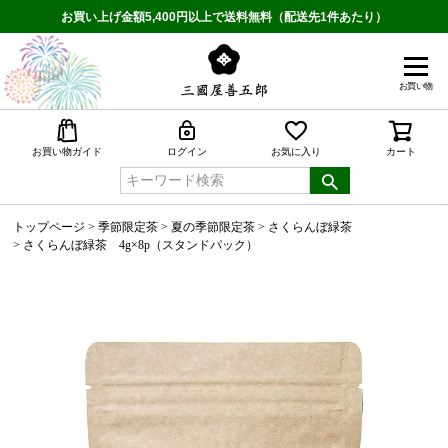
お買い上げ金額5,400円以上で送料無料（配送先1件あたり）
お買い物
検索
お買い物ガイド
ログイン
お気に入り
カート
トップページ
季節限定茶
夏の季節限定茶
さくらんぼ緑茶
さくらんぼ緑茶 4g×8p（スタンドパック）