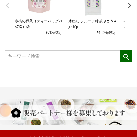
春桃の緑茶（ティーバッグ2g
水出し フルーツ緑茶ぶどう 4
マスカッ
×7袋）袋
g×10p
ッグ2g×8
¥
718
¥
1,026
(税込)
(税込)