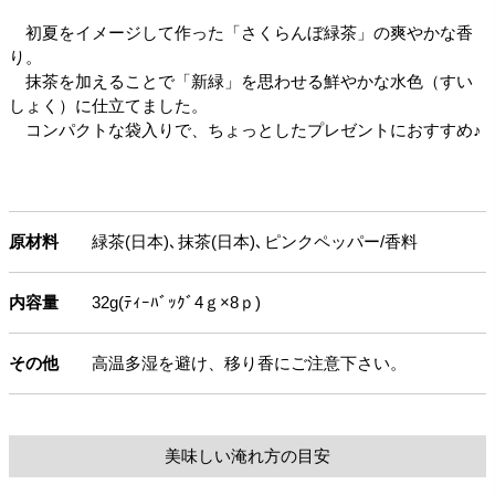
初夏をイメージして作った「さくらんぼ緑茶」の爽やかな香
り。
抹茶を加えることで「新緑」を思わせる鮮やかな水色（すい
しょく）に仕立てました。
コンパクトな袋入りで、ちょっとしたプレゼントにおすすめ♪
原材料
緑茶(日本)､抹茶(日本)､ピンクペッパー/香料
内容量
32g(ﾃｨｰﾊﾞｯｸﾞ4ｇ×8ｐ)
その他
高温多湿を避け、移り香にご注意下さい。
美味しい淹れ方の目安