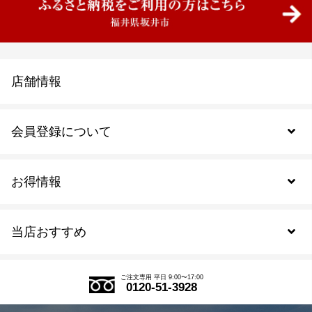
店舗情報
会員登録について
お得情報
新規会員登録
当店おすすめ
会員規約について
SDGs
アウトレットセール
ご注文の流れ
ご注文専用 平日 9:00〜17:00
0120-51-3928
式部の香りシリーズ
お得なまとめ買い