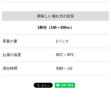
美味しい淹れ方の目安
1杯分（140～200cc）
茶葉の量
1パック
お湯の温度
90℃～95℃
浸出時間
30秒～1分