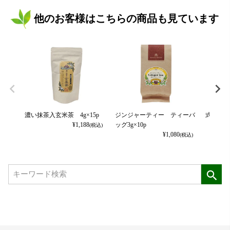
他のお客様はこちらの商品も見ています
濃い抹茶入玄米茶 4g×15p
ジンジャーティー ティーバ
式部の香
¥
1,188
ッグ3g×10p
(税込)
¥
1,080
(税込)