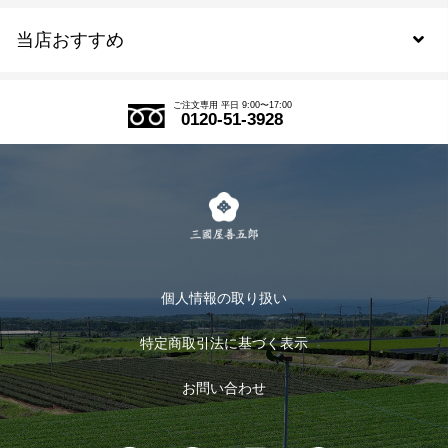
当店おすすめ
会員規約について
SDGs
アウトレットセール
ご注文の流れ
ご注文専用 平日 9:00〜17:00
0120-51-3928
式部の香りシリーズ
お得なまとめ買い
LINE登録
茶楽
キャンペーン
メルマガ登録
季節限定商品
メール便対応商品
マイページ
お茶のギフト
個人情報の取り扱い
ログイン
特定商取引法に基づく表示
おすすめのお茶
ログアウト
お問い合わせ
お茶に合うスイーツ