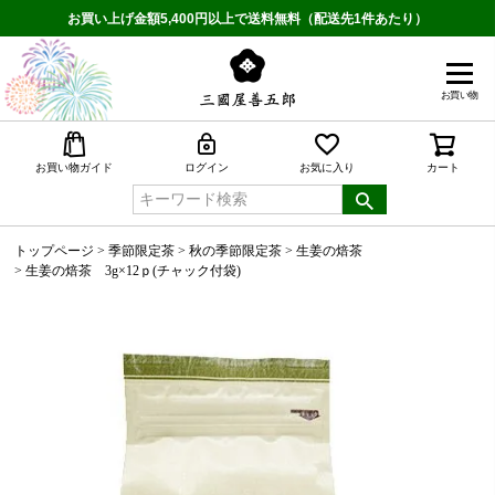
お買い上げ金額5,400円以上で送料無料（配送先1件あたり）
お買い物
検索
お買い物ガイド
ログイン
お気に入り
カート
トップページ
季節限定茶
秋の季節限定茶
生姜の焙茶
生姜の焙茶 3g×12ｐ(チャック付袋)