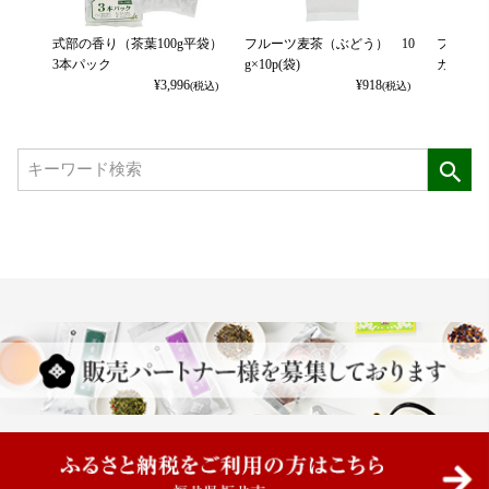
式部の香り（茶葉100g平袋）
フルーツ麦茶（ぶどう） 10
フルーツ
3本パック
g×10p(袋)
カット） 
¥
3,996
¥
918
(税込)
(税込)