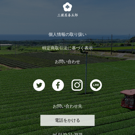
茶楽
キャンペーン
メルマガ登録
季節限定商品
メール便対応商品
マイページ
お茶のギフト
個人情報の取り扱い
ログイン
特定商取引法に基づく表示
おすすめのお茶
ログアウト
お問い合わせ
お茶に合うスイーツ
お問い合わせ先
電話をかける
tel.0120-51-3928