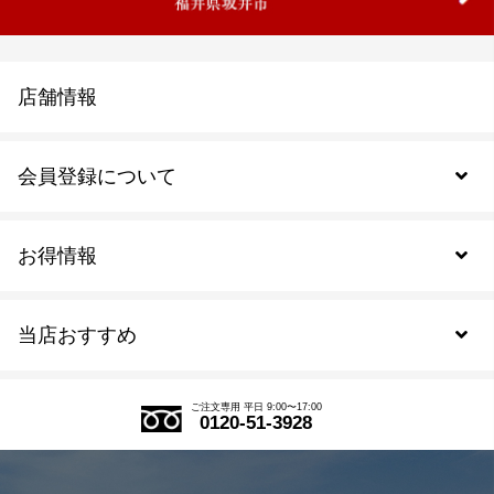
店舗情報
会員登録について
お得情報
新規会員登録
当店おすすめ
会員規約について
SDGs
アウトレットセール
ご注文の流れ
ご注文専用 平日 9:00〜17:00
0120-51-3928
式部の香りシリーズ
お得なまとめ買い
LINE登録