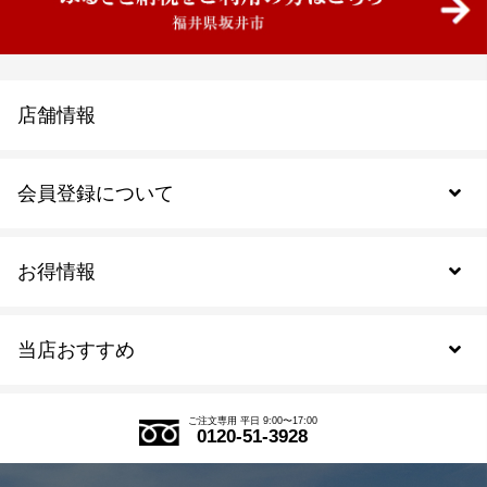
店舗情報
会員登録について
お得情報
新規会員登録
当店おすすめ
会員規約について
SDGs
アウトレットセール
ご注文の流れ
ご注文専用 平日 9:00〜17:00
0120-51-3928
式部の香りシリーズ
お得なまとめ買い
LINE登録