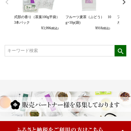
式部の香り（茶葉100g平袋）
フルーツ麦茶（ぶどう） 10
フルーツ
3本パック
g×10p(袋)
カット） 
¥
3,996
¥
918
(税込)
(税込)