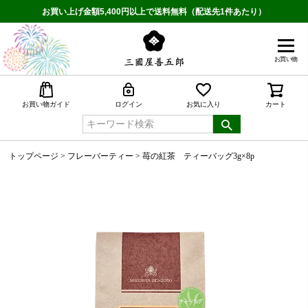
お買い上げ金額5,400円以上で送料無料（配送先1件あたり）
お買い物
検索
お買い物ガイド
ログイン
お気に入り
カート
トップページ
フレーバーティー
苺の紅茶 ティーバッグ3g×8p