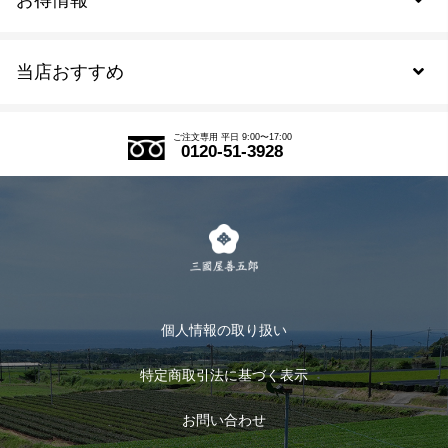
お得情報
新規会員登録
当店おすすめ
会員規約について
SDGs
アウトレットセール
ご注文の流れ
ご注文専用 平日 9:00〜17:00
0120-51-3928
式部の香りシリーズ
お得なまとめ買い
LINE登録
茶楽
キャンペーン
メルマガ登録
季節限定商品
メール便対応商品
マイページ
お茶のギフト
個人情報の取り扱い
ログイン
特定商取引法に基づく表示
おすすめのお茶
ログアウト
お問い合わせ
お茶に合うスイーツ