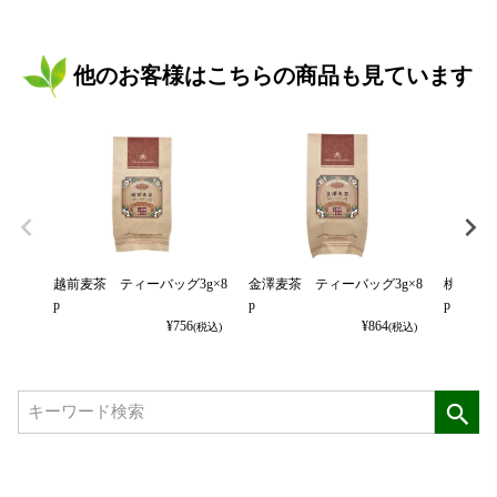
他のお客様はこちらの商品も見ています
越前麦茶 ティーバッグ3g×8
金澤麦茶 ティーバッグ3g×8
桃の緑茶
p
p
p
¥
756
¥
864
(税込)
(税込)