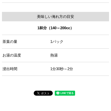
美味しい淹れ方の目安
1杯分（140～200cc）
茶葉の量
1パック
お湯の温度
熱湯
浸出時間
1分30秒～2分