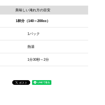
美味しい淹れ方の目安
1杯分（140～200cc）
1パック
熱湯
1分30秒～2分