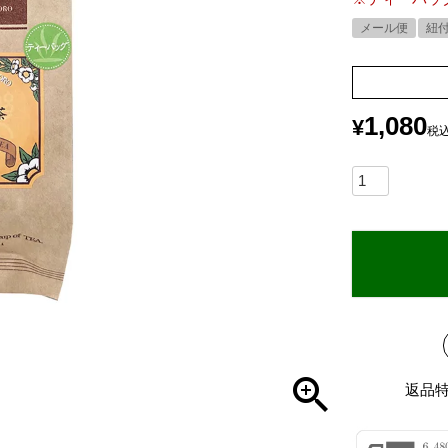
メール便
紐
1,080
¥
税
返品