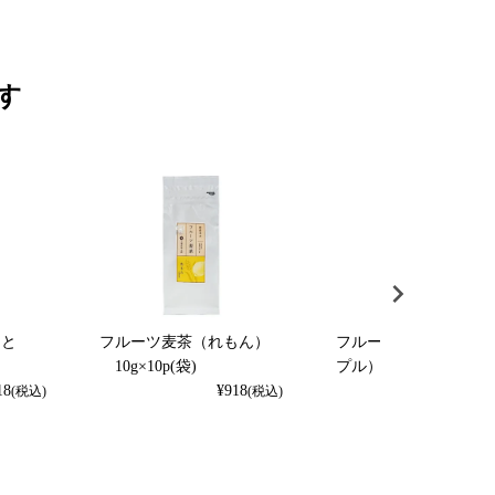
す
くと
フルーツ麦茶（れもん）
フルーツ麦茶（パイナ
）
10g×10p(袋)
プル） 10g×10p（袋
18
¥
918
¥
918
(税込)
(税込)
(