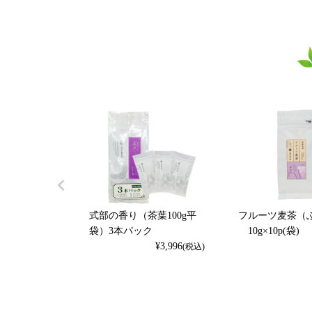
式部の香り（茶葉100g平
フルーツ麦茶（
袋）3本パック
10g×10p(袋)
¥
3,996
(税込)