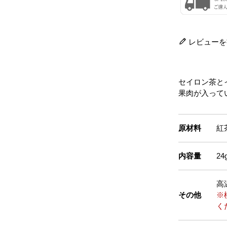
レビューを
セイロン茶と
果肉が入って
原材料
紅茶
内容量
2
高
その他
※
く