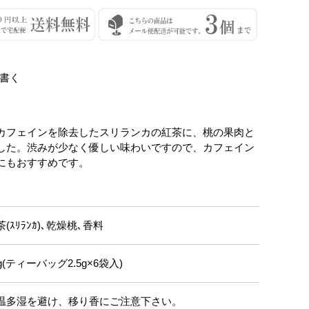
書く
カフェインを除去したスリランカの紅茶に、桃の果肉と
した。渋みが少なく優しい味わいですので、カフェイン
にもおすすめです。
茶(ｽﾘﾗﾝｶ)､乾燥桃､香料
g(ティーバッグ2.5g×6袋入)
温多湿を避け、移り香にご注意下さい。