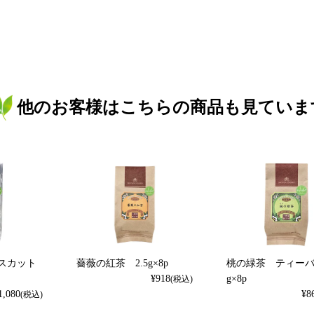
他のお客様はこちらの商品も見ていま
スカット
薔薇の紅茶 2.5g×8p
桃の緑茶 ティーバ
¥
918
g×8p
(税込)
1,080
¥
8
(税込)