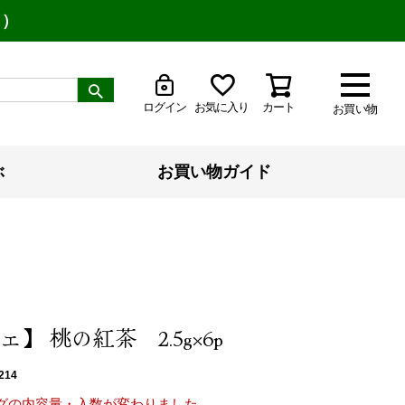
り）
ログイン
お気に入り
カート
お買い物
ぶ
お買い物ガイド
】 桃の紅茶 2.5g×6p
214
グの内容量・入数が変わりました。