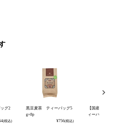
す
ッグ2
黒豆麦茶 ティーバッグ5
【国産】白桃烏龍茶 
g×8p
ィーバッグ2.5g×8p
64
¥
756
¥
1,080
(税込)
(税込)
(