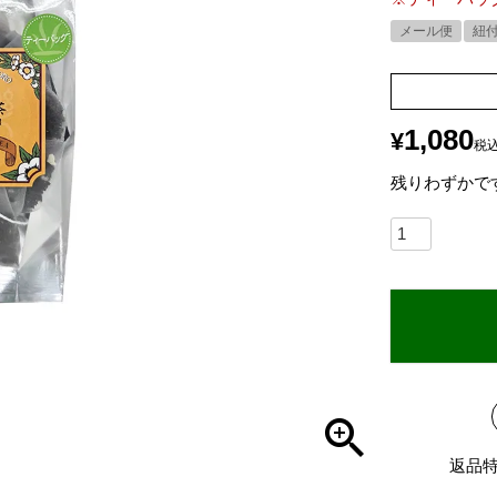
メール便
紐
1,080
¥
税
残りわずかで
返品