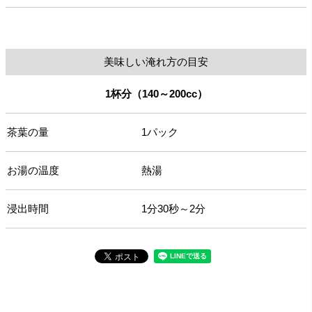
美味しい淹れ方の目安
1杯分（140～200cc）
茶葉の量
1パック
お湯の温度
熱湯
浸出時間
1分30秒～2分