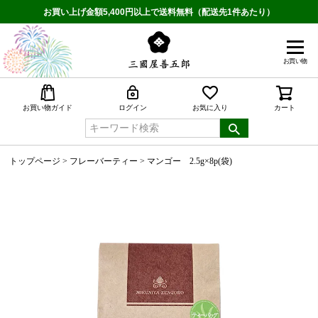
お買い上げ金額5,400円以上で送料無料（配送先1件あたり）
お買い物
検索
お買い物ガイド
ログイン
お気に入り
カート
トップページ
フレーバーティー
マンゴー 2.5g×8p(袋)