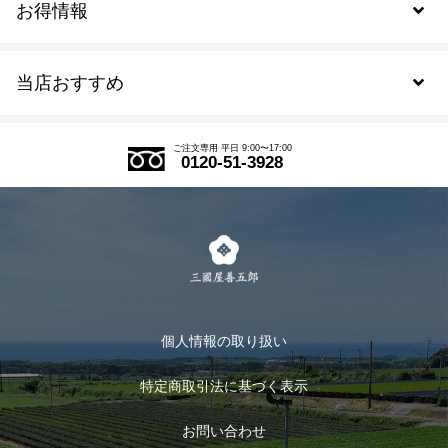
お得情報
新規会員登録
当店おすすめ
会員規約について
SDGs
アウトレットセール
ご注文の流れ
ご注文専用 平日 9:00〜17:00
0120-51-3928
式部の香りシリーズ
お得なまとめ買い
LINE登録
茶楽
キャンペーン
メルマガ登録
季節限定商品
メール便対応商品
マイページ
お茶のギフト
個人情報の取り扱い
ログイン
特定商取引法に基づく表示
おすすめのお茶
ログアウト
お問い合わせ