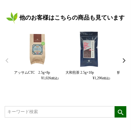
他のお客様はこちらの商品も見ています
アッサムCTC 2.5g×8p
大和煎茶 2.5g×10p
狭山煎茶 2
¥
1,026
¥
1,296
(税込)
(税込)