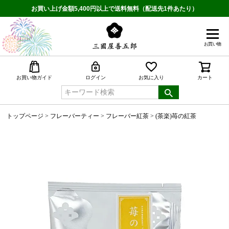
お買い上げ金額5,400円以上で送料無料（配送先1件あたり）
お買い物
検索
お買い物ガイド
ログイン
お気に入り
カート
トップページ
フレーバーティー
フレーバー紅茶
(茶楽)苺の紅茶