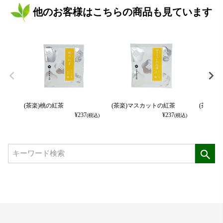
他のお客様はこちらの商品も見ています
(茶楽)桃の紅茶
(茶楽)マスカットの紅茶
(茶楽)
¥
237
¥
237
(税込)
(税込)