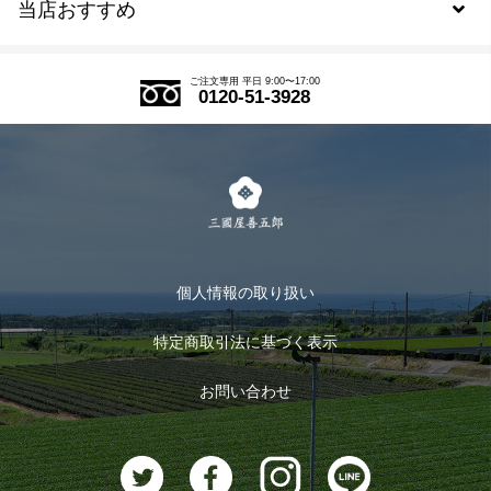
当店おすすめ
会員規約について
SDGs
アウトレットセール
ご注文の流れ
ご注文専用 平日 9:00〜17:00
0120-51-3928
式部の香りシリーズ
お得なまとめ買い
LINE登録
茶楽
キャンペーン
メルマガ登録
季節限定商品
メール便対応商品
マイページ
お茶のギフト
個人情報の取り扱い
ログイン
特定商取引法に基づく表示
おすすめのお茶
ログアウト
お問い合わせ
お茶に合うスイーツ