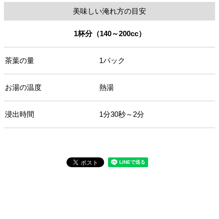
美味しい淹れ方の目安
1杯分（140～200cc）
茶葉の量
1パック
お湯の温度
熱湯
浸出時間
1分30秒～2分