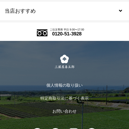
当店おすすめ
会員規約について
SDGs
アウトレットセール
ご注文の流れ
ご注文専用 平日 9:00〜17:00
0120-51-3928
式部の香りシリーズ
お得なまとめ買い
LINE登録
茶楽
キャンペーン
メルマガ登録
季節限定商品
メール便対応商品
マイページ
お茶のギフト
個人情報の取り扱い
ログイン
特定商取引法に基づく表示
おすすめのお茶
ログアウト
お問い合わせ
お茶に合うスイーツ