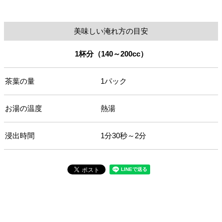
美味しい淹れ方の目安
1杯分（140～200cc）
茶葉の量
1パック
お湯の温度
熱湯
浸出時間
1分30秒～2分