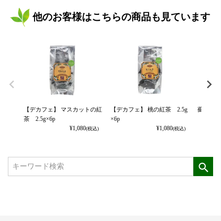
他のお客様はこちらの商品も見ています
【デカフェ】 マスカットの紅
【デカフェ】 桃の紅茶 2.5g
薔薇の紅茶
茶 2.5g×6p
×6p
¥
1,080
¥
1,080
(税込)
(税込)