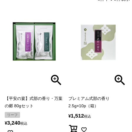
【平安の宴】式部の香り・万葉
プレミアム式部の香り
の郷 80gセット
2.5g×10p（箱）
リーフ
1,512
¥
税込
3,240
¥
税込