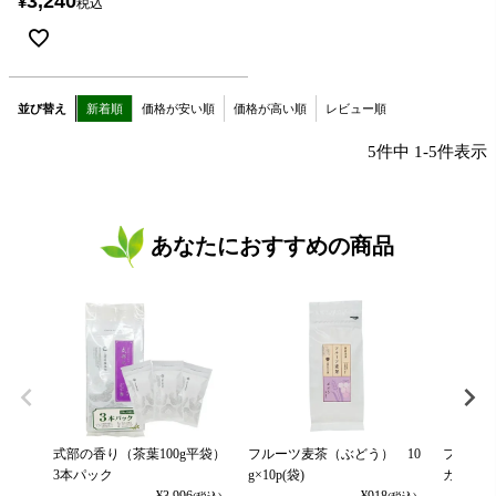
3,240
¥
税込
並び替え
新着順
価格が安い順
価格が高い順
レビュー順
5
件中
1
-
5
件表示
あなたにおすすめの商品
式部の香り（茶葉100g平袋）
フルーツ麦茶（ぶどう） 10
フルーツ
3本パック
g×10p(袋)
カット） 
¥
3,996
¥
918