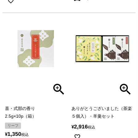
喜・式部の香り
ありがとうございました（茶楽
2.5g×10p（箱）
５個入）・羊羹セット
リーフ
2,916
¥
税込
1,350
¥
税込