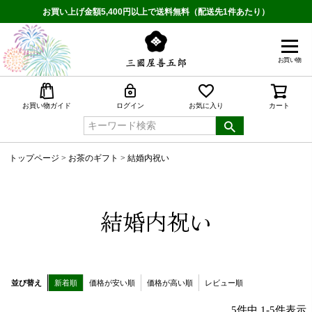
お買い上げ金額5,400円以上で送料無料（配送先1件あたり）
お買い物
検索
お買い物ガイド
ログイン
お気に入り
カート
トップページ
お茶のギフト
結婚内祝い
結婚内祝い
並び替え
新着順
価格が安い順
価格が高い順
レビュー順
5
件中
1
-
5
件表示