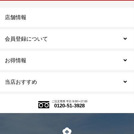
店舗情報
会員登録について
お得情報
新規会員登録
当店おすすめ
会員規約について
SDGs
アウトレットセール
ご注文の流れ
ご注文専用 平日 9:00〜17:00
0120-51-3928
式部の香りシリーズ
お得なまとめ買い
LINE登録
茶楽
キャンペーン
メルマガ登録