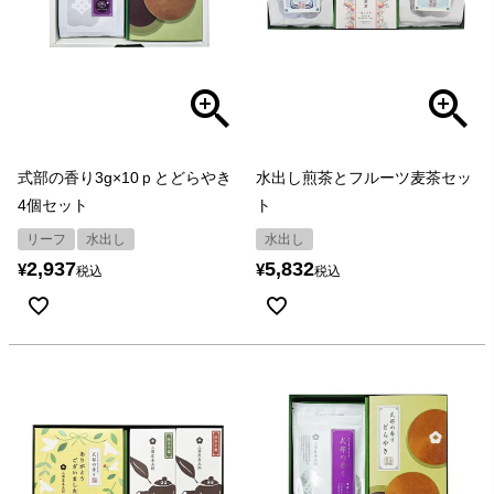
式部の香り3g×10ｐとどらやき
水出し煎茶とフルーツ麦茶セッ
4個セット
ト
リーフ
水出し
水出し
2,937
5,832
¥
¥
税込
税込