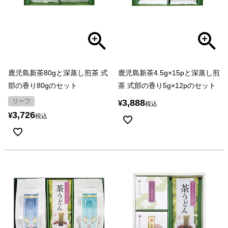
鹿児島新茶80gと深蒸し煎茶 式
鹿児島新茶4.5g×15pと深蒸し煎
部の香り80gのセット
茶 式部の香り5g×12pのセット
リーフ
3,888
¥
税込
3,726
¥
税込