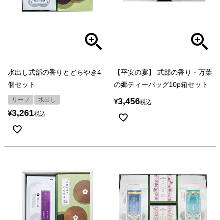
水出し式部の香りとどらやき4
【平安の宴】 式部の香り・万葉
個セット
の郷ティーバッグ10p箱セット
リーフ
水出し
3,456
¥
税込
3,261
¥
税込