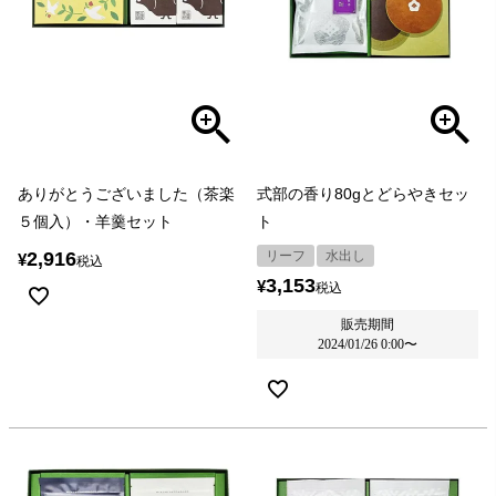
ありがとうございました（茶楽
式部の香り80gとどらやきセッ
５個入）・羊羹セット
ト
2,916
リーフ
水出し
¥
税込
3,153
¥
税込
販売期間
2024/01/26 0:00
〜