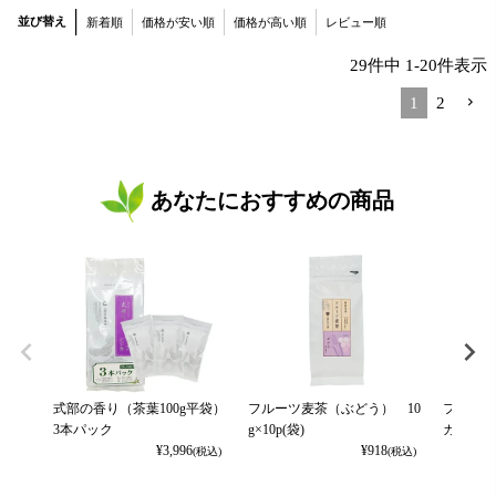
並び替え
新着順
価格が安い順
価格が高い順
レビュー順
29
件中
1
-
20
件表示
1
2
あなたにおすすめの商品
式部の香り（茶葉100g平袋）
フルーツ麦茶（ぶどう） 10
フルーツ
3本パック
g×10p(袋)
カット） 
¥
3,996
¥
918
(税込)
(税込)