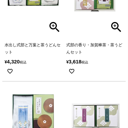
水出し式部と万葉と茶うどんセ
式部の香り・加賀棒茶・茶うど
ット
んセット
4,320
3,618
¥
¥
税込
税込