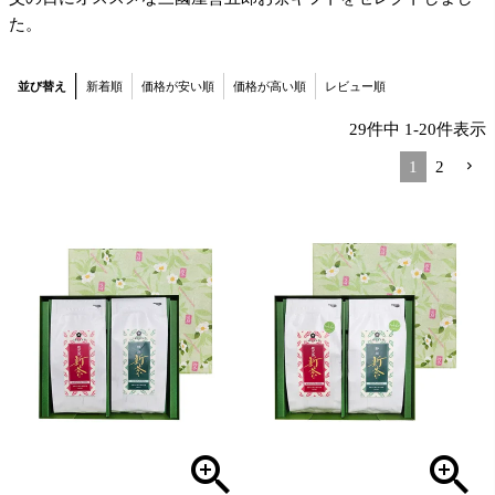
た。
並び替え
新着順
価格が安い順
価格が高い順
レビュー順
29
件中
1
-
20
件表示
1
2