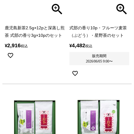
鹿児島新茶2.5g×12pと深蒸し煎
式部の香り10p・フルーツ麦茶
茶 式部の香り3g×10pのセット
（ぶどう）・星野茶のセット
2,916
4,482
¥
¥
税込
税込
販売期間
2026/06/05 9:00
〜