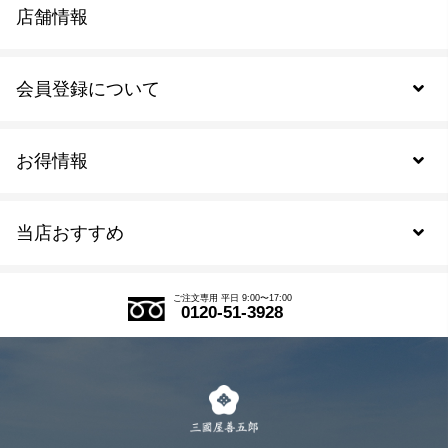
店舗情報
会員登録について
お得情報
新規会員登録
当店おすすめ
会員規約について
SDGs
アウトレットセール
ご注文の流れ
ご注文専用 平日 9:00〜17:00
0120-51-3928
式部の香りシリーズ
お得なまとめ買い
LINE登録
茶楽
キャンペーン
メルマガ登録
季節限定商品
メール便対応商品