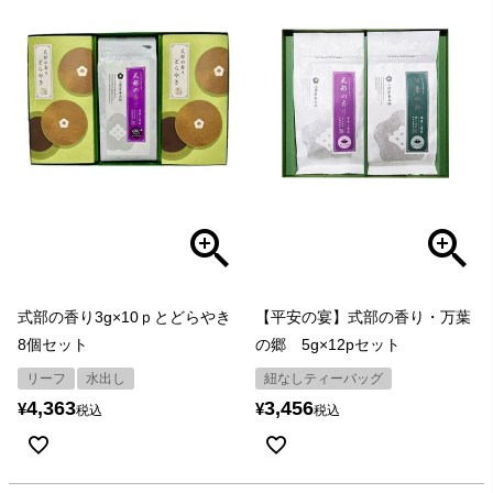
式部の香り3g×10ｐとどらやき
【平安の宴】式部の香り・万葉
8個セット
の郷 5g×12pセット
リーフ
水出し
紐なしティーバッグ
4,363
3,456
¥
¥
税込
税込