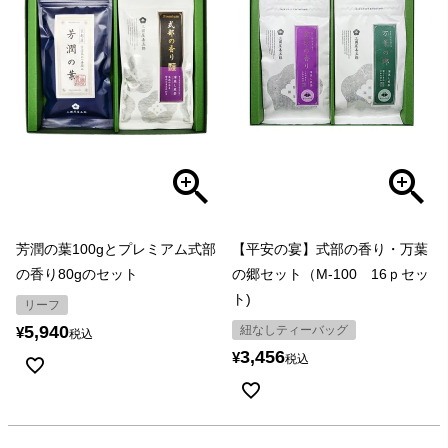
芳潤の葉100gとプレミアム式部
【平安の宴】式部の香り・万葉
の香り80gのセット
の郷セット（M-100 16ｐセッ
ト)
リーフ
5,940
紐なしティーバッグ
¥
税込
3,456
¥
税込