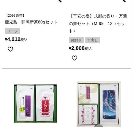
【2026 新茶】
【平安の宴】式部の香り・万葉
鹿児島・静岡新茶80gセット
の郷セット（M-99 12ｐセッ
ト）
リーフ
4,212
¥
税込
紐付き
水出し
2,808
¥
税込