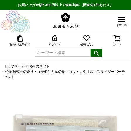
お買い上げ金額5,400円以上で送料無料（配送先1件あたり）
お買い物
検索
お買い物ガイド
ログイン
お気に入り
カート
トップページ
お茶のギフト
(茶楽)式部の香り・（茶楽）万葉の郷・コットンタオル・スライダーポーチ
セット