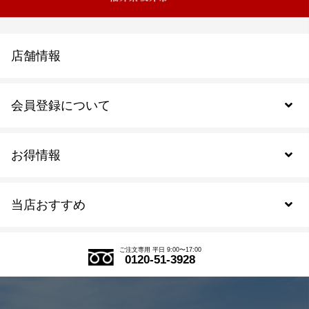
店舗情報
会員登録について
お得情報
新規会員登録
当店おすすめ
会員規約について
SDGs
アウトレットセール
ご注文の流れ
ご注文専用 平日 9:00〜17:00
0120-51-3928
式部の香りシリーズ
お得なまとめ買い
LINE登録
茶楽