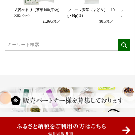
式部の香り（茶葉100g平袋）
フルーツ麦茶（ぶどう） 10
フルーツ
3本パック
g×10p(袋)
カット） 
¥
3,996
¥
918
(税込)
(税込)