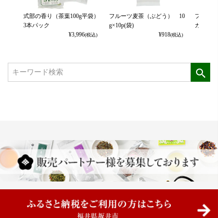
式部の香り（茶葉100g平袋）
フルーツ麦茶（ぶどう） 10
フルーツ
3本パック
g×10p(袋)
カット） 
¥
3,996
¥
918
(税込)
(税込)