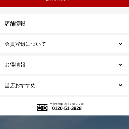
店舗情報
会員登録について
お得情報
新規会員登録
当店おすすめ
会員規約について
SDGs
アウトレットセール
ご注文の流れ
ご注文専用 平日 9:00〜17:00
0120-51-3928
式部の香りシリーズ
お得なまとめ買い
LINE登録
茶楽