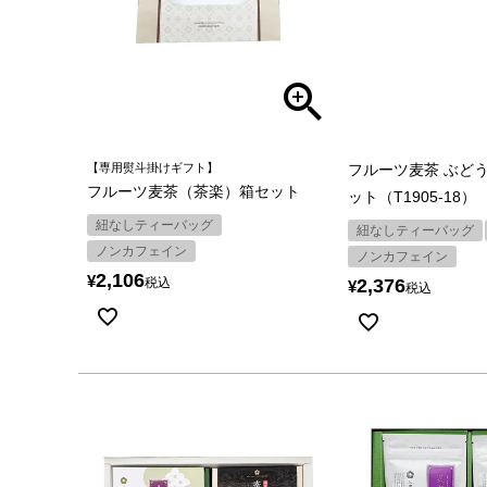
【専用熨斗掛けギフト】
フルーツ麦茶 ぶど
フルーツ麦茶（茶楽）箱セット
ット（T1905-18）
紐なしティーバッグ
紐なしティーバッグ
ノンカフェイン
ノンカフェイン
2,106
¥
税込
2,376
¥
税込