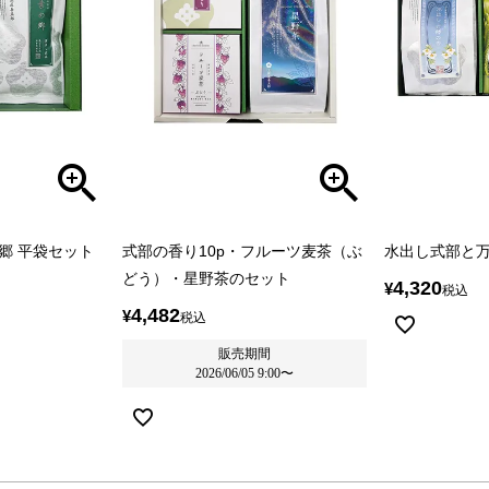
郷 平袋セット
式部の香り10p・フルーツ麦茶（ぶ
水出し式部と
どう）・星野茶のセット
4,320
¥
税込
4,482
¥
税込
販売期間
2026/06/05 9:00
〜