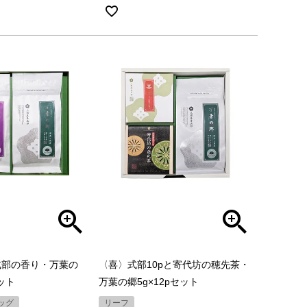
式部の香り・万葉の
〈喜〉式部10pと寄代坊の穂先茶・
セット
万葉の郷5g×12pセット
ッグ
リーフ