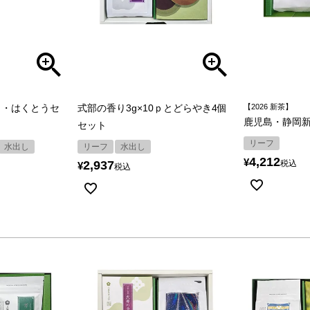
う・はくとうセ
式部の香り3g×10ｐとどらやき4個
【2026 新茶】
鹿児島・静岡新
セット
リーフ
水出し
リーフ
水出し
4,212
¥
2,937
税込
¥
税込