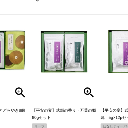
ｐとどらやき8個
【平安の宴】式部の香り・万葉の郷
【平安の宴】
80gセット
郷 5g×12p
リーフ
紐なしティーバ