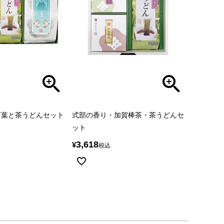
万葉と茶うどんセット
式部の香り・加賀棒茶・茶うどんセ
ット
3,618
¥
税込