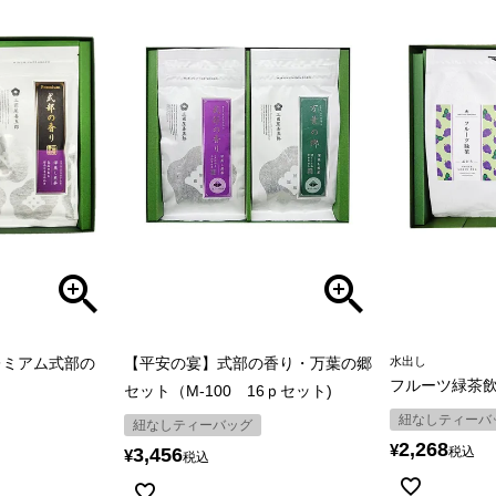
レミアム式部の
【平安の宴】式部の香り・万葉の郷
水出し
フルーツ緑茶
セット（M-100 16ｐセット)
紐なしティーバ
紐なしティーバッグ
2,268
¥
3,456
税込
¥
税込