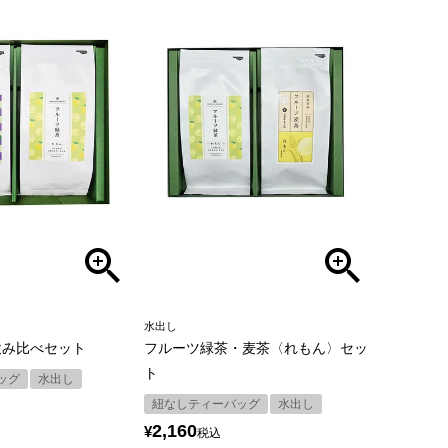
水出し
飲み比べセット
フルーツ緑茶・麦茶〈れもん〉セッ
ト
ッグ
水出し
紐なしティーバッグ
水出し
2,160
¥
税込