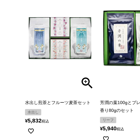
水出し煎茶とフルーツ麦茶セット
芳潤の葉100gとプ
香り80gのセット
水出し
5,832
リーフ
¥
税込
5,940
¥
税込