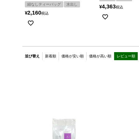
紐なしティーバッグ
水出し
4,363
¥
税込
2,160
¥
税込
並び替え
新着順
価格が安い順
価格が高い順
レビュー順