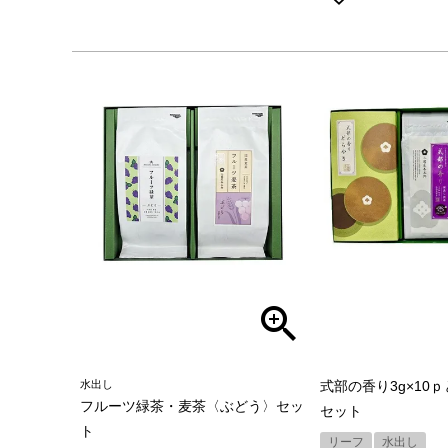
水出し
式部の香り3g×10
フルーツ緑茶・麦茶〈ぶどう〉セッ
セット
ト
リーフ
水出し