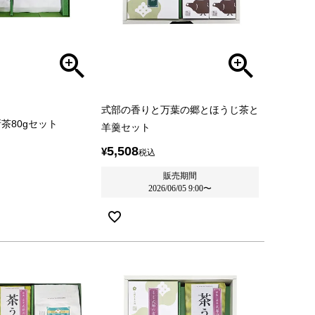
式部の香りと万葉の郷とほうじ茶と
茶80gセット
羊羹セット
5,508
¥
税込
販売期間
2026/06/05 9:00
〜