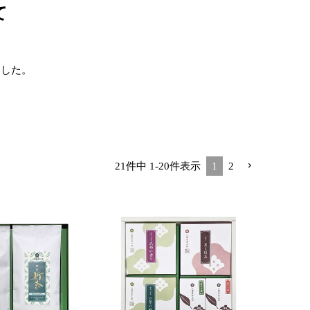
て
ました。
。
21
件中
1
-
20
件表示
1
2