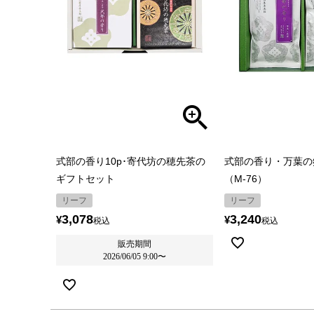
式部の香り10p･寄代坊の穂先茶の
式部の香り・万葉の
ギフトセット
（M-76）
リーフ
リーフ
3,078
3,240
¥
¥
税込
税込
販売期間
2026/06/05 9:00
〜