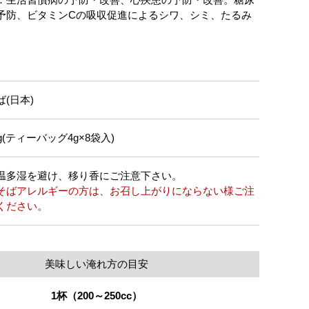
予防、ビタミンCの吸収促進によるシワ、シミ、たるみ
ば(日本)
2g(ティーバッグ4g×8袋入)
温多湿を避け、移り香にご注意下さい。
そばアレルギーの方は、お召し上がりにならない様ご注
ください。
美味しい淹れ方の目安
1杯（200～250cc）