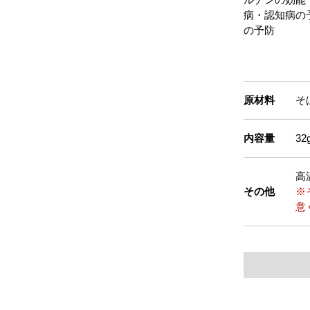
病・認知病の
の予防
原材料
そ
内容量
3
高
その他
※
意