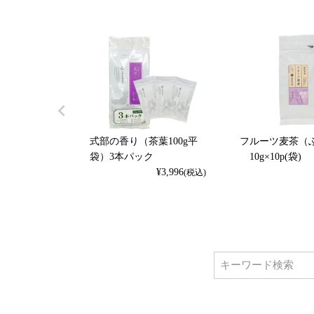
式部の香り（茶葉100g平
フルーツ麦茶（
袋）3本パック
10g×10p(袋)
¥
3,996
(税込)