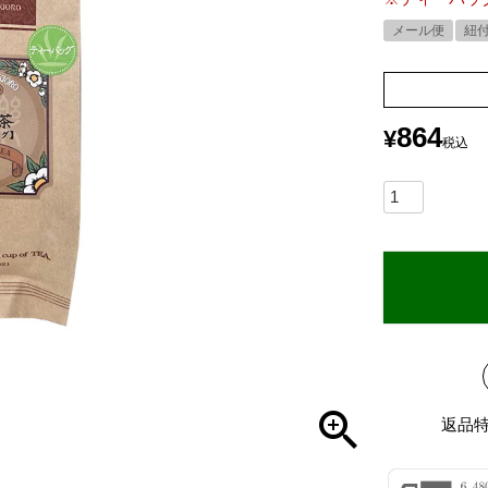
メール便
紐
864
¥
税込
返品