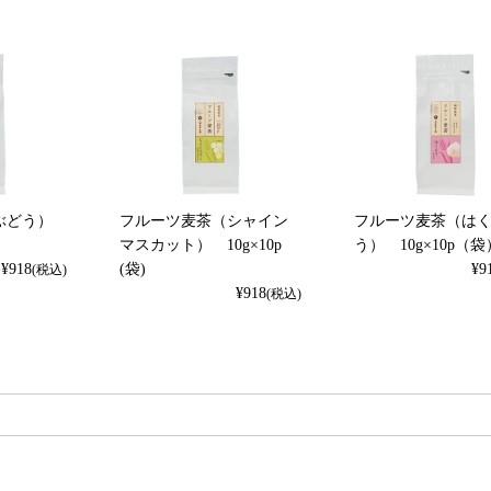
ぶどう）
フルーツ麦茶（シャイン
フルーツ麦茶（は
マスカット） 10g×10p
う） 10g×10p（袋
¥
918
(袋)
¥
9
(税込)
¥
918
(税込)
検索