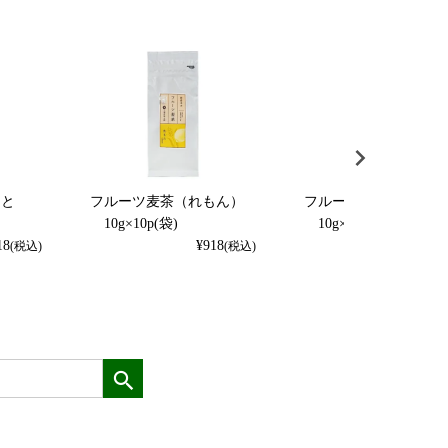
くと
フルーツ麦茶（れもん）
フルーツ麦茶（りんご
）
10g×10p(袋)
10g×10p(袋)
18
¥
918
¥
918
(税込)
(税込)
(