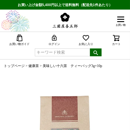
お買い上げ金額5,400円以上で送料無料（配送先1件あたり）
お買い物
検索
お買い物ガイド
ログイン
お気に入り
カート
トップページ
健康茶
美味しい十六茶 ティーバッグ3g×10p