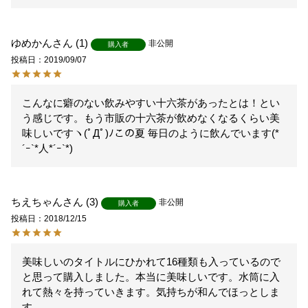
ゆめかん
1
非公開
購入者
投稿日
2019/09/07
こんなに癖のない飲みやすい十六茶があったとは！とい
う感じです。もう市販の十六茶が飲めなくなるくらい美
味しいですヽ(ﾟДﾟ)ﾉこの夏 毎日のように飲んでいます(*
´ｰ`*人*´ｰ`*)
ちえちゃん
3
非公開
購入者
投稿日
2018/12/15
美味しいのタイトルにひかれて16種類も入っているので
と思って購入しました。本当に美味しいです。水筒に入
れて熱々を持っていきます。気持ちが和んでほっとしま
す。