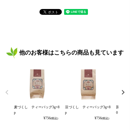
他のお客様はこちらの商品も見ています
麦づくし ティーバッグ3g×8
豆づくし ティーバッグ3g×8
国産麦茶
p
p
0ｐ
¥
756
¥
756
(税込)
(税込)