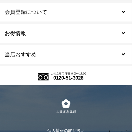
会員登録について
お得情報
新規会員登録
当店おすすめ
会員規約について
SDGs
アウトレットセール
ご注文の流れ
ご注文専用 平日 9:00〜17:00
0120-51-3928
式部の香りシリーズ
お得なまとめ買い
LINE登録
茶楽
キャンペーン
メルマガ登録
季節限定商品
メール便対応商品
マイページ
お茶のギフト
個人情報の取り扱い