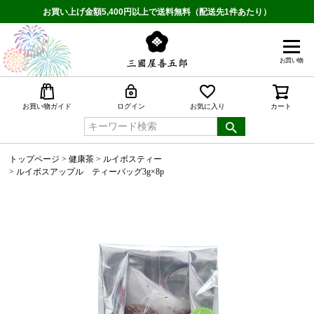
お買い上げ金額5,400円以上で送料無料（配送先1件あたり）
お買い物
検索
お買い物ガイド
ログイン
お気に入り
カート
トップページ
健康茶
ルイボスティー
ルイボスアップル ティーバッグ3g×8p