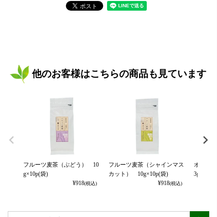
他のお客様はこちらの商品も見ています
フルーツ麦茶（ぶどう） 10
フルーツ麦茶（シャインマス
オレンジ
g×10p(袋)
カット） 10g×10p(袋)
3g×8p
¥
918
¥
918
(税込)
(税込)