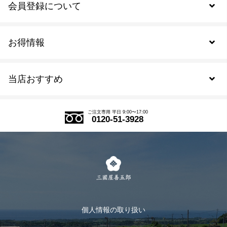
会員登録について
お得情報
新規会員登録
当店おすすめ
会員規約について
SDGs
アウトレットセール
ご注文の流れ
ご注文専用 平日 9:00〜17:00
0120-51-3928
式部の香りシリーズ
お得なまとめ買い
LINE登録
茶楽
キャンペーン
メルマガ登録
季節限定商品
メール便対応商品
マイページ
お茶のギフト
個人情報の取り扱い
ログイン