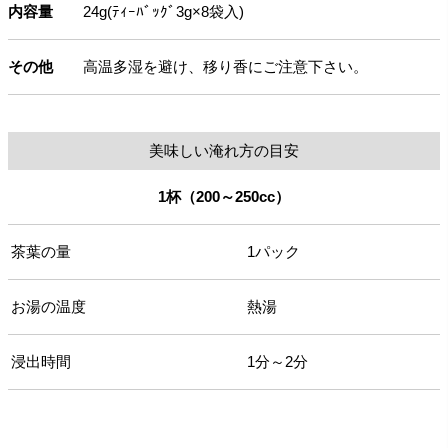
内容量
24g(ﾃｨｰﾊﾞｯｸﾞ3g×8袋入)
その他
高温多湿を避け、移り香にご注意下さい。
美味しい淹れ方の目安
1杯（200～250cc）
茶葉の量
1パック
お湯の温度
熱湯
浸出時間
1分～2分