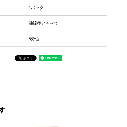
1パック
沸騰後とろ火で
5分位
す