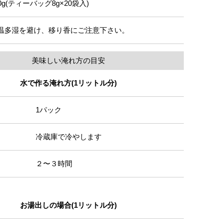
60g(ティーバッグ8g×20袋入)
温多湿を避け、移り香にご注意下さい。
美味しい淹れ方の目安
水で作る淹れ方(1リットル分)
1パック
冷蔵庫で冷やします
２〜３時間
お湯出しの場合(1リットル分)