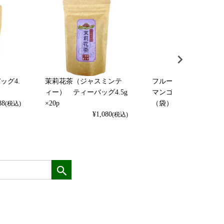
ッグ4.
茉莉花茶（ジャスミンテ
フルーツ麦茶（アップ
ィー） ティーバッグ4.5g
マンゴー） 10g×10p
88
×20p
（袋）
(税込)
¥
1,080
¥
918
(税込)
(