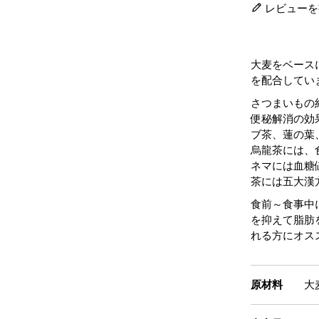
レビューを
大麦をベース
を配合してい
さつまいもの
便秘解消の効
ブ茶、蓮の葉
烏龍茶には、
ネマには血糖
茶には五大漢
食前～食事中
を抑えて脂肪
れる方にオス
原材料
大