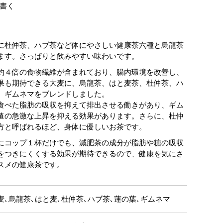
書く
に杜仲茶、ハブ茶など体にやさしい健康茶六種と烏龍茶
ます。さっぱりと飲みやすい味わいです。
約４倍の食物繊維が含まれており、腸内環境を改善し、
果も期待できる大麦に、烏龍茶、はと麦茶、杜仲茶、ハ
、ギムネマをブレンドしました。
食べた脂肪の吸収を抑えて排出させる働きがあり、ギム
値の急激な上昇を抑える効果があります。さらに、杜仲
方と呼ばれるほど、身体に優しいお茶です。
にコップ１杯だけでも、減肥茶の成分が脂肪や糖の吸収
をつきにくくする効果が期待できるので、健康を気にさ
スメの健康茶です。
麦､烏龍茶､はと麦､杜仲茶､ハブ茶､蓮の葉､ギムネマ