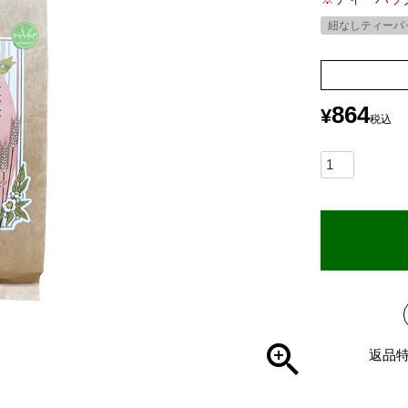
紐なしティーバ
864
¥
税込
返品