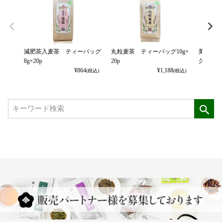
減肥茶入麦茶 ティーバッグ
丸粒麦茶 ティーバッグ10g×
美味しい
8g×20p
20p
グ3g×10
¥
864
¥
1,188
(税込)
(税込)