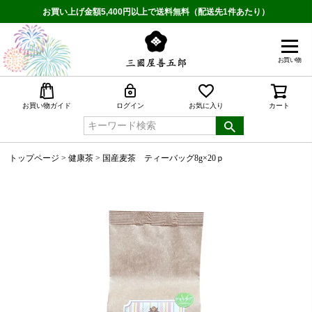
お買い上げ金額5,400円以上で送料無料（配送先1件あたり）
お買い物
検索
お買い物ガイド
ログイン
お気に入り
カート
トップページ
健康茶
国産麦茶 ティーバッグ8g×20ｐ