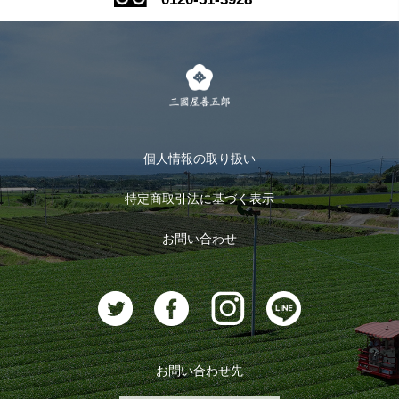
式部の香りシリーズ
お得なまとめ買い
LINE登録
茶楽
キャンペーン
メルマガ登録
季節限定商品
メール便対応商品
マイページ
お茶のギフト
個人情報の取り扱い
ログイン
特定商取引法に基づく表示
おすすめのお茶
ログアウト
お問い合わせ
お茶に合うスイーツ
お問い合わせ先