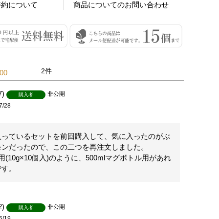
特約について
商品についてのお問い合わせ
2
.00
7
非公開
購入者
7/28
入っているセットを前回購入して、気に入ったのがぶ
モンだったので、この二つを再注文しました。

用(10g×10個入)のように、500mlマグボトル用があれ
です。
2
非公開
購入者
5/19