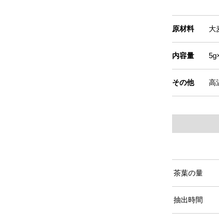
原材料
大
内容量
5
その他
高
茶葉の量
抽出時間