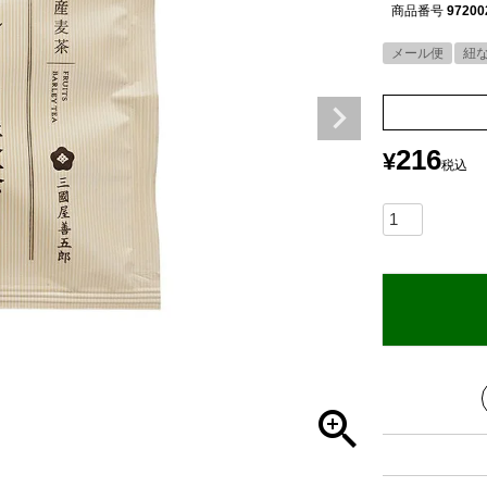
商品番号
97200
メール便
紐
216
¥
税込