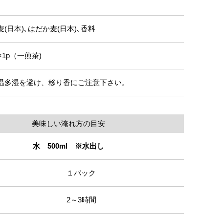
麦(日本)､はだか麦(日本)､香料
g×1p（一煎茶)
温多湿を避け、移り香にご注意下さい。
美味しい淹れ方の目安
水 500ml ※水出し
１パック
2～3時間