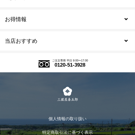
お得情報
新規会員登録
当店おすすめ
会員規約について
SDGs
アウトレットセール
ご注文の流れ
ご注文専用 平日 9:00〜17:00
0120-51-3928
式部の香りシリーズ
お得なまとめ買い
LINE登録
茶楽
キャンペーン
メルマガ登録
季節限定商品
メール便対応商品
マイページ
お茶のギフト
個人情報の取り扱い
ログイン
特定商取引法に基づく表示