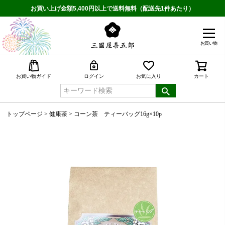
お買い上げ金額5,400円以上で送料無料（配送先1件あたり）
お買い物
検索
お買い物ガイド
ログイン
お気に入り
カート
トップページ
健康茶
コーン茶 ティーバッグ16g×10p