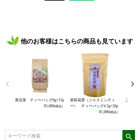
他のお客様はこちらの商品も見ています
黒豆茶 ティーバッグ8g×15p
茉莉花茶（ジャスミンティ
ごぼう茶
¥
1,080
ー） ティーバッグ4.5g×20p
(税込)
¥
1,080
(税込)