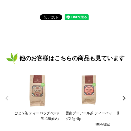
他のお客様はこちらの商品も見ています
ごぼう茶 ティーバッグ2g×8p
雲南プーアール茶 ティーバッ
黒豆茶 
¥
1,080
グ2.5g×8p
(税込)
¥
864
(税込)