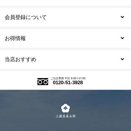
会員登録について
お得情報
新規会員登録
当店おすすめ
会員規約について
SDGs
アウトレットセール
ご注文の流れ
ご注文専用 平日 9:00〜17:00
0120-51-3928
式部の香りシリーズ
お得なまとめ買い
LINE登録
茶楽
キャンペーン
メルマガ登録
季節限定商品
メール便対応商品
マイページ