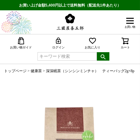
お買い上げ金額5,400円以上で送料無料（配送先1件あたり）
お買い物
検索
お買い物ガイド
ログイン
お気に入り
カート
トップページ
健康茶
深深眠茶（シンシンミンチャ） ティーバッグ2g×8p