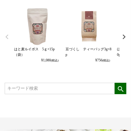
はと麦ルイボス 5ｇ×15p
豆づくし ティーバッグ3g×8
ほうじ茶
（袋）
p
0p
¥
1,080
¥
756
(税込)
(税込)