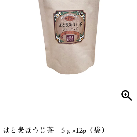
はと麦ほうじ茶 5ｇ×12p（袋）