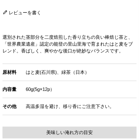
レビューを書く
選別された茎部分を二度焙煎した香り立ちの良い棒焙じ茶と、
「世界農業遺産」認定の能登の里山里海で育まれたはと麦をブ
レンド。香ばしく、爽やかな後口が絶妙なバランスです。
原材料
はと麦(石川県)、緑茶（日本）
内容量
60g(5g×12p）
その他
高温多湿を避け、移り香にご注意下さい。
美味しい淹れ方の目安