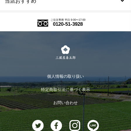
当店おすすめ
会員規約について
SDGs
アウトレットセール
ご注文の流れ
ご注文専用 平日 9:00〜17:00
0120-51-3928
式部の香りシリーズ
お得なまとめ買い
LINE登録
茶楽
キャンペーン
メルマガ登録
季節限定商品
メール便対応商品
マイページ
お茶のギフト
個人情報の取り扱い
ログイン
特定商取引法に基づく表示
おすすめのお茶
ログアウト
お問い合わせ
お茶に合うスイーツ