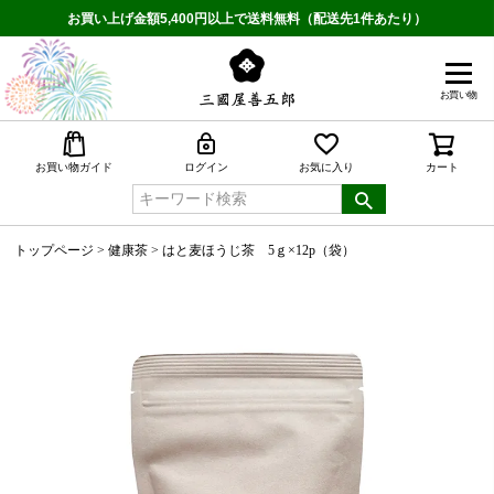
お買い上げ金額5,400円以上で送料無料（配送先1件あたり）
お買い物
検索
お買い物ガイド
ログイン
お気に入り
カート
トップページ
健康茶
はと麦ほうじ茶 5ｇ×12p（袋）