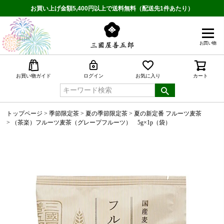
お買い上げ金額5,400円以上で送料無料（配送先1件あたり）
お買い物
検索
お買い物ガイド
ログイン
お気に入り
カート
トップページ
季節限定茶
夏の季節限定茶
夏の新定番 フルーツ麦茶
（茶楽）フルーツ麦茶（グレープフルーツ） 5g×1p（袋）