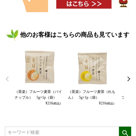
他のお客様はこちらの商品も見ています
（茶楽）フルーツ麦茶（パイ
（茶楽）フルーツ麦茶（れも
（茶楽）
ナップル） 5g×1p（袋）
ん） 5g×1p（袋）
プルマン
¥
216
¥
216
（袋）
(税込)
(税込)