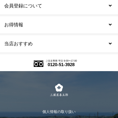
会員登録について
お得情報
新規会員登録
当店おすすめ
会員規約について
SDGs
アウトレットセール
ご注文の流れ
ご注文専用 平日 9:00〜17:00
0120-51-3928
式部の香りシリーズ
お得なまとめ買い
LINE登録
茶楽
キャンペーン
メルマガ登録
季節限定商品
メール便対応商品
マイページ
お茶のギフト
個人情報の取り扱い