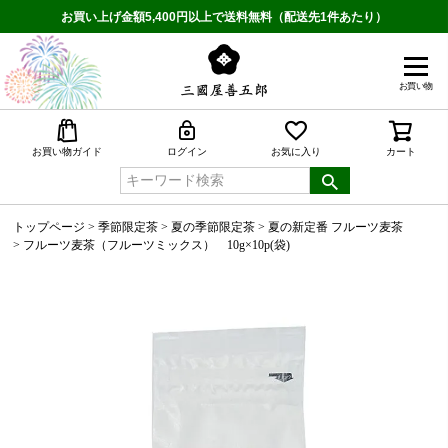
お買い上げ金額5,400円以上で送料無料（配送先1件あたり）
お買い物
検索
お買い物ガイド
ログイン
お気に入り
カート
トップページ
季節限定茶
夏の季節限定茶
夏の新定番 フルーツ麦茶
フルーツ麦茶（フルーツミックス） 10g×10p(袋)