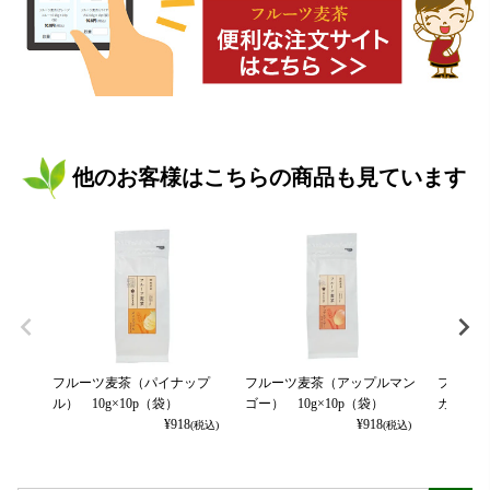
他のお客様はこちらの商品も見ています
フルーツ麦茶（パイナップ
フルーツ麦茶（アップルマン
フルーツ
ル） 10g×10p（袋）
ゴー） 10g×10p（袋）
カット） 
¥
918
¥
918
(税込)
(税込)