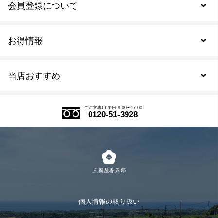
会員登録について
お得情報
新規会員登録
当店おすすめ
会員規約について
SDGs
アウトレットセール
ご注文の流れ
ご注文専用 平日 9:00〜17:00
0120-51-3928
式部の香りシリーズ
お得なまとめ買い
LINE登録
茶楽
キャンペーン
メルマガ登録
季節限定商品
メール便対応商品
マイページ
お茶のギフト
個人情報の取り扱い
ログイン