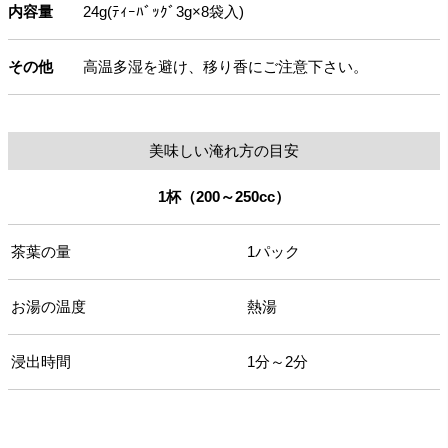
内容量
24g(ﾃｨｰﾊﾞｯｸﾞ3g×8袋入)
その他
高温多湿を避け、移り香にご注意下さい。
美味しい淹れ方の目安
1杯（200～250cc）
茶葉の量
1パック
お湯の温度
熱湯
浸出時間
1分～2分