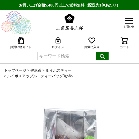
お買い上げ金額5,400円以上で送料無料（配送先1件あたり）
お買い物
検索
お買い物ガイド
ログイン
お気に入り
カート
トップページ
健康茶
ルイボスティー
ルイボスアップル ティーバッグ3g×8p