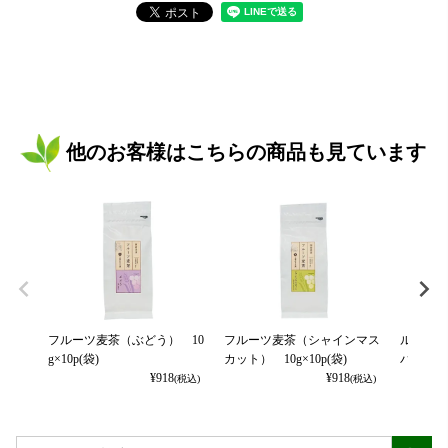
他のお客様はこちらの商品も見ています
フルーツ麦茶（ぶどう） 10
フルーツ麦茶（シャインマス
ルイボス
g×10p(袋)
カット） 10g×10p(袋)
バッグ3g
¥
918
¥
918
(税込)
(税込)