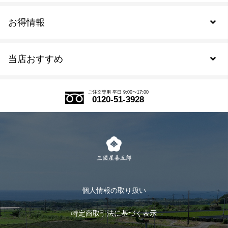
お得情報
新規会員登録
当店おすすめ
会員規約について
SDGs
アウトレットセール
ご注文の流れ
ご注文専用 平日 9:00〜17:00
0120-51-3928
式部の香りシリーズ
お得なまとめ買い
LINE登録
茶楽
キャンペーン
メルマガ登録
季節限定商品
メール便対応商品
マイページ
お茶のギフト
個人情報の取り扱い
ログイン
特定商取引法に基づく表示
おすすめのお茶