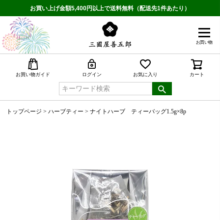
お買い上げ金額5,400円以上で送料無料（配送先1件あたり）
お買い物
検索
お買い物ガイド
ログイン
お気に入り
カート
トップページ
ハーブティー
ナイトハーブ ティーバッグ1.5g×8p