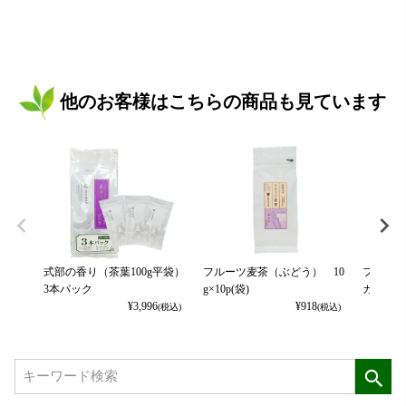
他のお客様はこちらの商品も見ています
式部の香り（茶葉100g平袋）
フルーツ麦茶（ぶどう） 10
フルーツ
3本パック
g×10p(袋)
カット） 
¥
3,996
¥
918
(税込)
(税込)