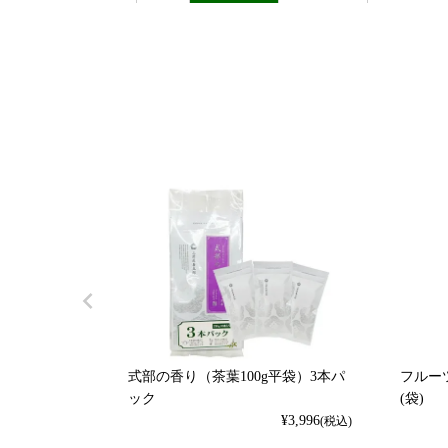
式部の香り（茶葉100g平袋）3本パ
フルーツ
ック
(袋)
¥
3,996
(税込)