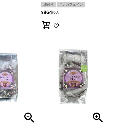
紐付き
ノンカフェイン
864
¥
税込