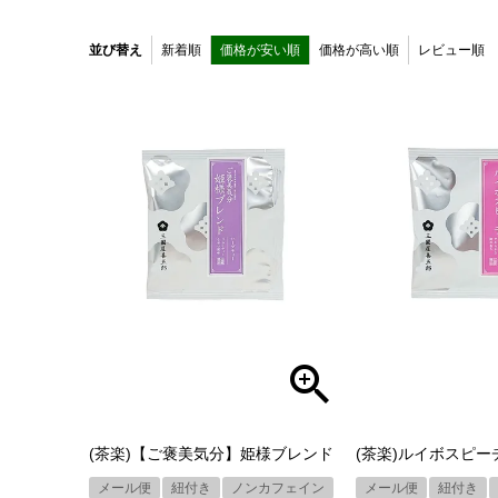
並び替え
新着順
価格が安い順
価格が高い順
レビュー順
(茶楽)【ご褒美気分】姫様ブレンド
(茶楽)ルイボスピー
メール便
紐付き
ノンカフェイン
メール便
紐付き