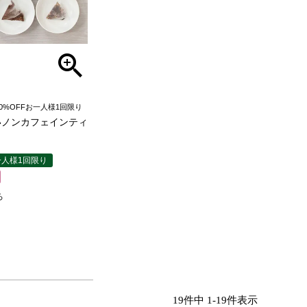
0%OFFお一人様1回限り
いノンカフェインティ
一人様1回限り
ろ
19
件中
1
-
19
件表示