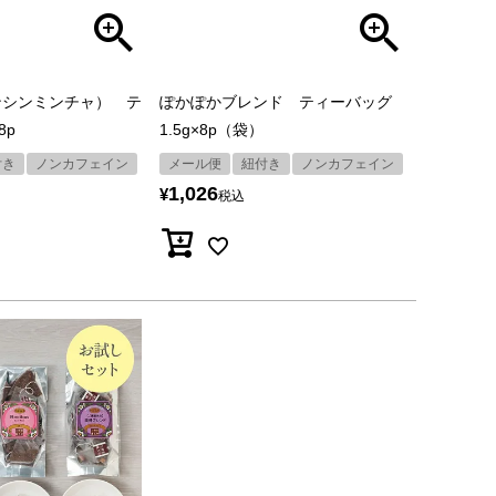
ンシンミンチャ） テ
ぽかぽかブレンド ティーバッグ
8p
1.5g×8p（袋）
付き
ノンカフェイン
メール便
紐付き
ノンカフェイン
1,026
¥
税込