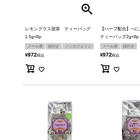
レモングラス甜茶 ティーバッグ
【ハーブ配合】べ
1.5g×8p
ティーバッグ2g×8p
メール便
紐付き
ノンカフェイン
メール便
紐付き
972
972
¥
¥
税込
税込