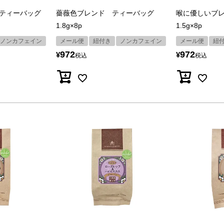
ティーバッグ
薔薇色ブレンド ティーバッグ
喉に優しいブ
1.8g×8p
1.5g×8p
ノンカフェイン
メール便
紐付き
ノンカフェイン
メール便
紐
972
972
¥
¥
税込
税込