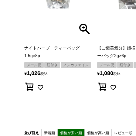
ナイトハーブ ティーバッグ
【ご褒美気分】姫様
1.5g×8p
ーバッグ2g×6p
メール便
紐付き
ノンカフェイン
メール便
紐付き
1,026
1,080
¥
¥
税込
税込
並び替え
新着順
価格が安い順
価格が高い順
レビュー順