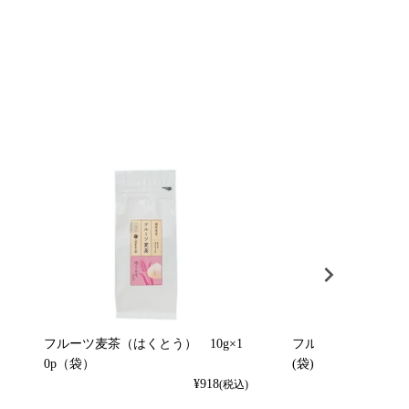
フルーツ麦茶（はくとう） 10g×1
フルーツ麦茶（れもん）
0p（袋）
(袋)
¥
918
(税込)