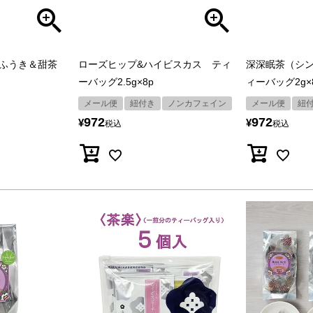
にふうき＆甜茶
ローズヒップ&ハイビスカス ティ
深深眠茶（シ
ーバッグ2.5g×8p
ィーバッグ2g×
メール便
紐付き
ノンカフェイン
メール便
紐
972
972
¥
¥
税込
税込