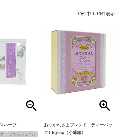
19
件中
1
-
19
件表示
クスハーブ
おつかれさまブレンド ティーバッ
グ1.5g×5p（小薄箱）
付き
ノンカフェイン