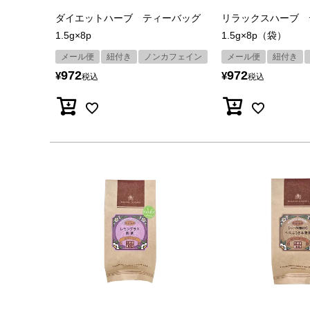
ダイエットハーブ ティーバッグ
リラックスハーブ 
1.5g×8p
1.5g×8p（袋）
メール便
紐付き
ノンカフェイン
メール便
紐付き
972
972
¥
¥
税込
税込