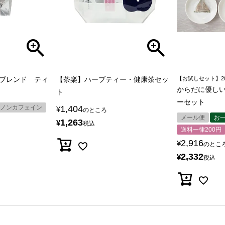
ブレンド ティ
【茶楽】ハーブティー・健康茶セッ
【お試しセット】2
からだに優し
ト
ーセット
ノンカフェイン
1,404
¥
のところ
メール便
お
1,263
¥
税込
送料一律200円
2,916
¥
のとこ
2,332
¥
税込