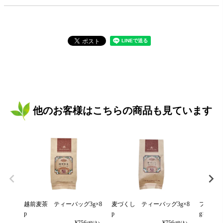
他のお客様はこちらの商品も見ています
越前麦茶 ティーバッグ3g×8
麦づくし ティーバッグ3g×8
フルーツ
p
p
g×10p(袋