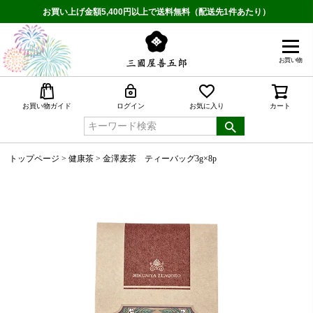
お買い上げ金額5,400円以上で送料無料（配送先1件あたり）
お買い物
検索
お買い物ガイド
ログイン
お気に入り
カート
トップページ
健康茶
金澤麦茶 ティーバッグ3g×8p