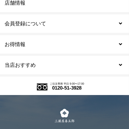
店舗情報
会員登録について
お得情報
新規会員登録
当店おすすめ
会員規約について
SDGs
アウトレットセール
ご注文の流れ
ご注文専用 平日 9:00〜17:00
0120-51-3928
式部の香りシリーズ
お得なまとめ買い
LINE登録
茶楽
キャンペーン
メルマガ登録
季節限定商品
メール便対応商品