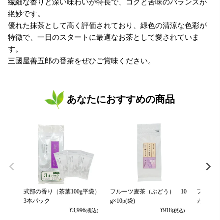
繊細な香りと深い味わいが特長で、コクと苦味のバランスが
絶妙です。
優れた抹茶として高く評価されており、緑色の清涼な色彩が
特徴で、一日のスタートに最適なお茶として愛されていま
す。
三國屋善五郎の番茶をぜひご賞味ください。
あなたにおすすめの商品
式部の香り（茶葉100g平袋）
フルーツ麦茶（ぶどう） 10
フルーツ
3本パック
g×10p(袋)
カット） 
¥
3,996
¥
918
(税込)
(税込)