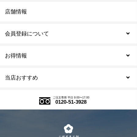
店舗情報
会員登録について
お得情報
新規会員登録
当店おすすめ
会員規約について
SDGs
アウトレットセール
ご注文の流れ
ご注文専用 平日 9:00〜17:00
0120-51-3928
式部の香りシリーズ
お得なまとめ買い
LINE登録
茶楽
キャンペーン
メルマガ登録