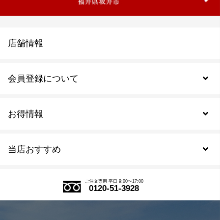
店舗情報
会員登録について
お得情報
新規会員登録
当店おすすめ
会員規約について
SDGs
アウトレットセール
ご注文の流れ
ご注文専用 平日 9:00〜17:00
0120-51-3928
式部の香りシリーズ
お得なまとめ買い
LINE登録