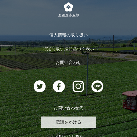
茶楽
キャンペーン
メルマガ登録
季節限定商品
メール便対応商品
マイページ
お茶のギフト
個人情報の取り扱い
ログイン
特定商取引法に基づく表示
おすすめのお茶
ログアウト
お問い合わせ
お茶に合うスイーツ
お問い合わせ先
電話をかける
tel.0120-51-3928