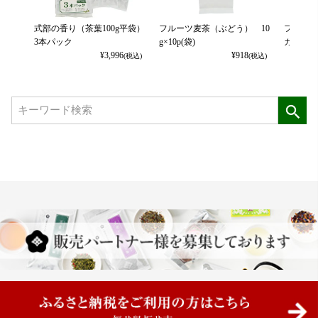
式部の香り（茶葉100g平袋）
フルーツ麦茶（ぶどう） 10
フルーツ
3本パック
g×10p(袋)
カット） 
¥
3,996
¥
918
(税込)
(税込)