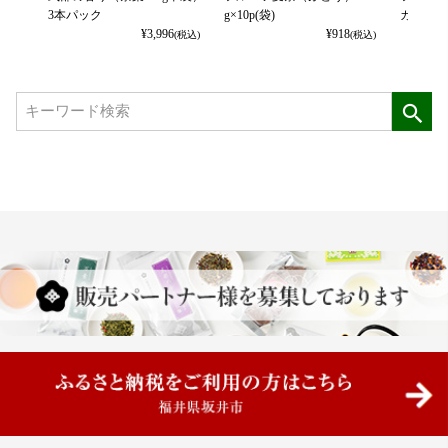
3本パック
g×10p(袋)
カット） 
¥
3,996
¥
918
(税込)
(税込)