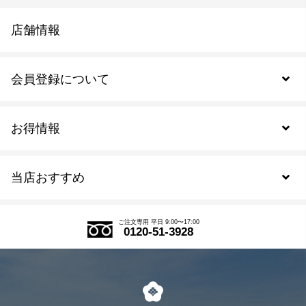
店舗情報
会員登録について
お得情報
新規会員登録
当店おすすめ
会員規約について
SDGs
アウトレットセール
ご注文の流れ
ご注文専用 平日 9:00〜17:00
0120-51-3928
式部の香りシリーズ
お得なまとめ買い
LINE登録
茶楽
キャンペーン
メルマガ登録