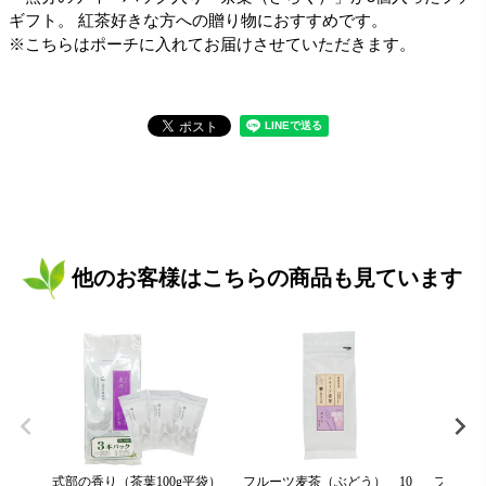
ギフト。 紅茶好きな方への贈り物におすすめです。
※こちらはポーチに入れてお届けさせていただきます。
他のお客様はこちらの商品も見ています
式部の香り（茶葉100g平袋）
フルーツ麦茶（ぶどう） 10
フルーツ