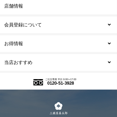
店舗情報
会員登録について
お得情報
新規会員登録
当店おすすめ
会員規約について
SDGs
アウトレットセール
ご注文の流れ
ご注文専用 平日 9:00〜17:00
0120-51-3928
式部の香りシリーズ
お得なまとめ買い
LINE登録
茶楽
キャンペーン
メルマガ登録
季節限定商品