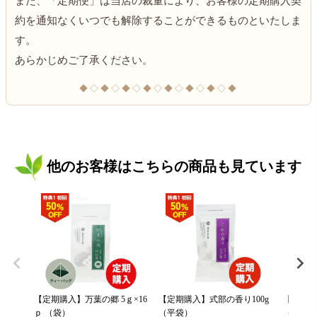
また、「定期便」は当店の裁量により、お客様の定期購入契
約を通知なくいつでも解除することができるものといたしま
す。
あらかじめご了承ください。
◆◇◆◇◆◇◆◇◆◇◆◇◆◇◆
他のお客様はこちらの商品も見ています
【定期購入】万葉の郷 5ｇ×16
【定期購入】式部の香り100g
【定期購
ｐ （袋）
（平袋）
（平袋）