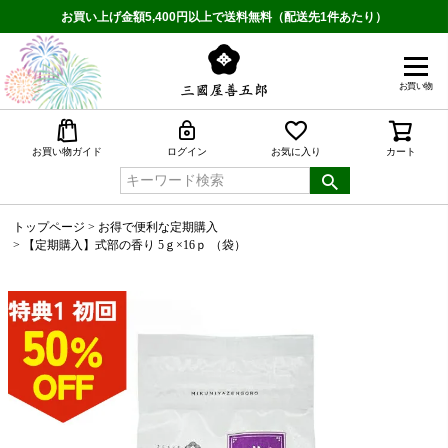
お買い上げ金額5,400円以上で送料無料（配送先1件あたり）
お買い物
検索
お買い物ガイド
ログイン
お気に入り
カート
トップページ
お得で便利な定期購入
【定期購入】式部の香り 5ｇ×16ｐ （袋）