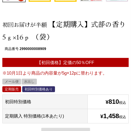
【定期購入】式部の香り
初回お届けが半額
5ｇ×16ｐ （袋）
商品番号
2990000008909
【初回価格】定価の50％OFF
※10月1日より商品の内容量が5g×12pに替わります。
メール便
水出し
定期販売
初回特別価格あり
810
初回特別価格
¥
税込
1,458
定期購入 特別価格(1本あたり)
¥
税込