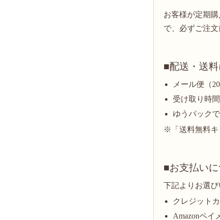
お客様が定期購
で、必ずご注文
■配送・送
メール便（2
受け取り時
ゆうパックでの
※「送料無料キ
■お支払いに
下記よりお選び
クレジット
Amazonペ