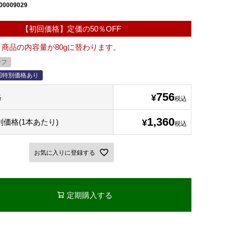
00009029
【初回価格】定価の50％OFF
り商品の内容量が80gに替わります。
ーフ
回特別価格あり
756
格
¥
税込
1,360
別価格(1本あたり)
¥
税込
お気に入りに登録する
定期購入する