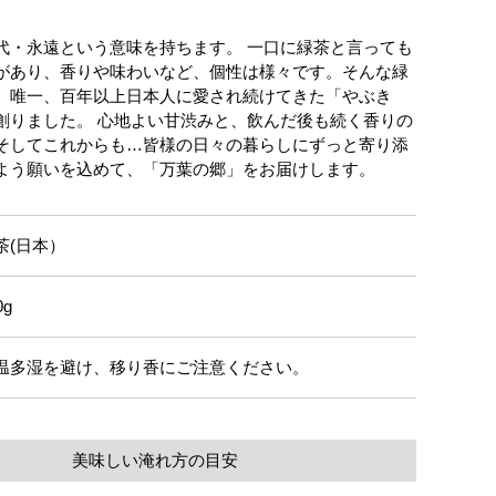
代・永遠という意味を持ちます。 一口に緑茶と言っても
があり、香りや味わいなど、個性は様々です。そんな緑
、唯一、百年以上日本人に愛され続けてきた「やぶき
創りました。 心地よい甘渋みと、飲んだ後も続く香りの
そしてこれからも…皆様の日々の暮らしにずっと寄り添
よう願いを込めて、「万葉の郷」をお届けします。
茶(日本）
0g
温多湿を避け、移り香にご注意ください。
美味しい淹れ方の目安