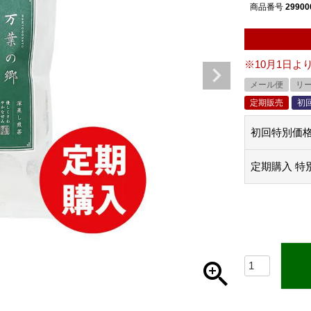
商品番号
29900
※10月1日よ
メール便
リ
定期販売
初
初回特別価
定期購入 特