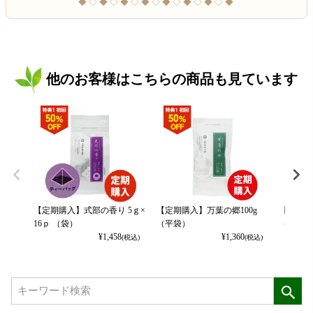
◆◇◆◇◆◇◆◇◆◇◆◇◆◇◆
他のお客様はこちらの商品も見ています
【定期購入】式部の香り 5ｇ×
【定期購入】万葉の郷100g
【定期購
16ｐ （袋）
（平袋）
（平袋）
¥
1,458
¥
1,360
(税込)
(税込)