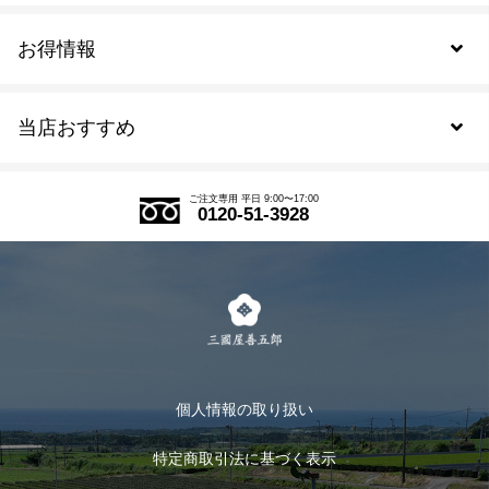
お得情報
新規会員登録
当店おすすめ
会員規約について
SDGs
アウトレットセール
ご注文の流れ
ご注文専用 平日 9:00〜17:00
0120-51-3928
式部の香りシリーズ
お得なまとめ買い
LINE登録
茶楽
キャンペーン
メルマガ登録
季節限定商品
メール便対応商品
マイページ
お茶のギフト
個人情報の取り扱い
ログイン
特定商取引法に基づく表示
おすすめのお茶