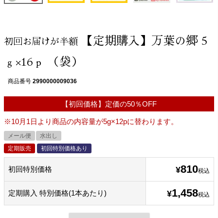
【定期購入】万葉の郷 5
初回お届けが半額
ｇ×16ｐ （袋）
商品番号
2990000009036
【初回価格】定価の50％OFF
※10月1日より商品の内容量が5g×12pに替わります。
メール便
水出し
定期販売
初回特別価格あり
810
初回特別価格
¥
税込
1,458
定期購入 特別価格(1本あたり)
¥
税込