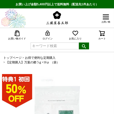
お買い上げ金額5,400円以上で送料無料（配送先1件あたり）
お買い物
検索
お買い物ガイド
ログイン
お気に入り
カート
トップページ
お得で便利な定期購入
【定期購入】万葉の郷 5ｇ×16ｐ （袋）