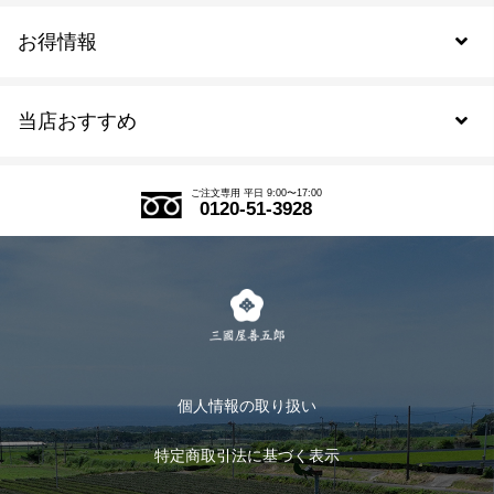
お得情報
新規会員登録
当店おすすめ
会員規約について
SDGs
アウトレットセール
ご注文の流れ
ご注文専用 平日 9:00〜17:00
0120-51-3928
式部の香りシリーズ
お得なまとめ買い
LINE登録
茶楽
キャンペーン
メルマガ登録
季節限定商品
メール便対応商品
マイページ
お茶のギフト
個人情報の取り扱い
ログイン
特定商取引法に基づく表示
おすすめのお茶