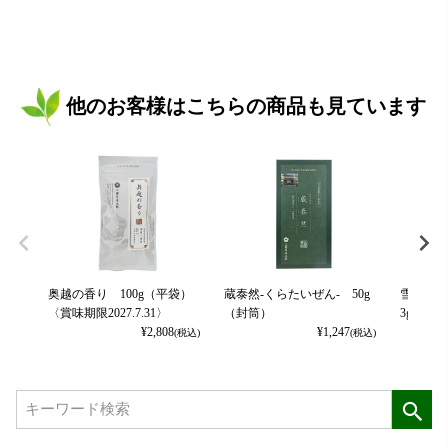
他のお客様はこちらの商品も見ています
奥越の香り 100g（平袋）
蔵泰然-くらたいぜん- 50g
雪室貯
〈賞味期限2027.7.31〉
（封筒）
3g×12p
¥
2,808
¥
1,247
(税込)
(税込)