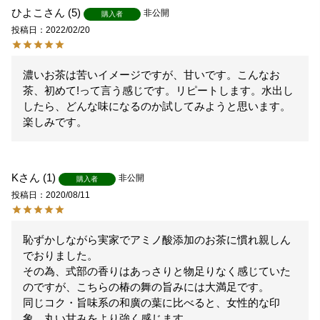
ひよこ
5
非公開
購入者
投稿日
2022/02/20
濃いお茶は苦いイメージですが、甘いです。こんなお
茶、初めて!って言う感じです。リピートします。水出し
したら、どんな味になるのか試してみようと思います。
楽しみです。
K
1
非公開
購入者
投稿日
2020/08/11
恥ずかしながら実家でアミノ酸添加のお茶に慣れ親しん
でおりました。

その為、式部の香りはあっさりと物足りなく感じていた
のですが、こちらの椿の舞の旨みには大満足です。

同じコク・旨味系の和廣の葉に比べると、女性的な印
象、丸い甘みをより強く感じます。