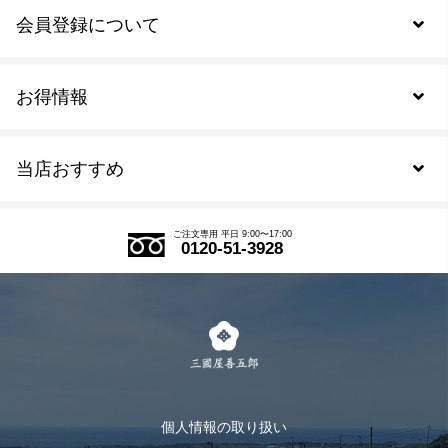
会員登録について
お得情報
新規会員登録
当店おすすめ
会員規約について
SDGs
アウトレットセール
ご注文の流れ
ご注文専用 平日 9:00〜17:00
0120-51-3928
式部の香りシリーズ
お得なまとめ買い
LINE登録
茶楽
キャンペーン
メルマガ登録
季節限定商品
メール便対応商品
マイページ
お茶のギフト
個人情報の取り扱い