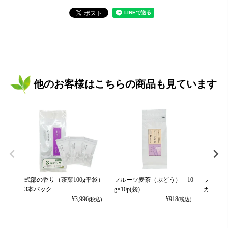
他のお客様はこちらの商品も見ています
式部の香り（茶葉100g平袋）
フルーツ麦茶（ぶどう） 10
フルーツ
3本パック
g×10p(袋)
カット） 
¥
3,996
¥
918
(税込)
(税込)