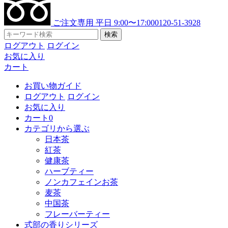
ご注文専用 平日 9:00〜17:00
0120-51-3928
検索
ログアウト
ログイン
お気に入り
カート
お買い物ガイド
ログアウト
ログイン
お気に入り
カート
0
カテゴリから選ぶ
日本茶
紅茶
健康茶
ハーブティー
ノンカフェインお茶
麦茶
中国茶
フレーバーティー
式部の香りシリーズ