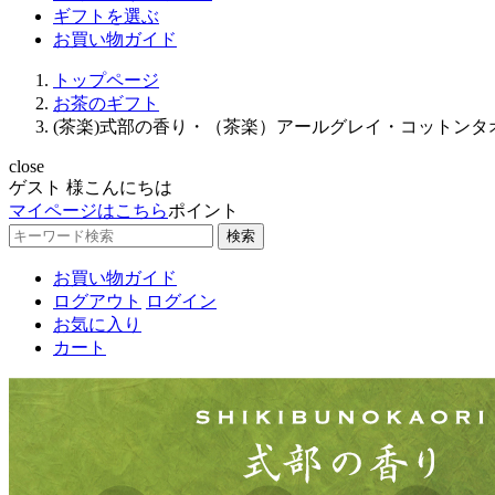
ギフトを選ぶ
お買い物ガイド
トップページ
お茶のギフト
(茶楽)式部の香り・（茶楽）アールグレイ・コットン
close
ゲスト 様こんにちは
マイページはこちら
ポイント
検索
お買い物ガイド
ログアウト
ログイン
お気に入り
カート