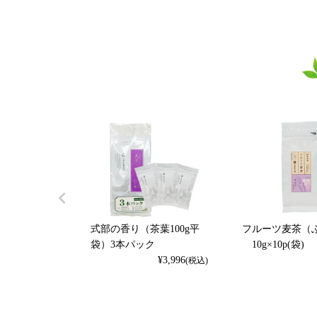
式部の香り（茶葉100g平
フルーツ麦茶（
袋）3本パック
10g×10p(袋)
¥
3,996
(税込)