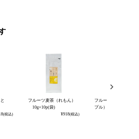
す
くと
フルーツ麦茶（れもん）
フルーツ麦茶（パイナ
）
10g×10p(袋)
プル） 10g×10p（袋
18
¥
918
¥
918
(税込)
(税込)
(