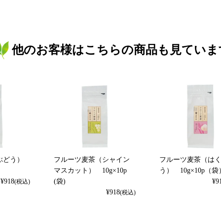
他のお客様はこちらの商品も見ていま
ぶどう）
フルーツ麦茶（シャイン
フルーツ麦茶（は
マスカット） 10g×10p
う） 10g×10p（袋
¥
918
(袋)
¥
9
(税込)
¥
918
(税込)