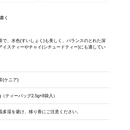
書く
茶で、水色(すいしょく)も美しく、バランスのとれた深
アイスティーやチャイ(シチュードティー)にも適してい
茶(ケニア)
0g（ティーバッグ2.5g×8袋入）
温多湿を避け、移り香にご注意ください。