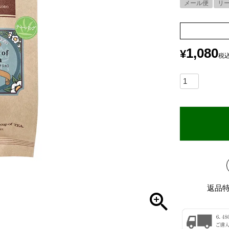
メール便
リ
1,080
¥
税
返品