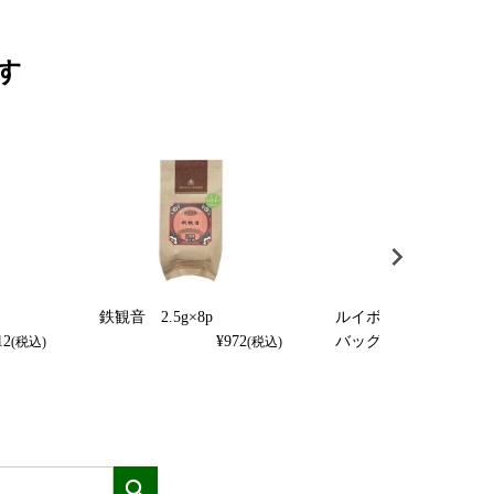
す
鉄観音 2.5g×8p
ルイボスティー ティ
12
¥
972
バッグ2.5g×8p
(税込)
(税込)
¥
864
(