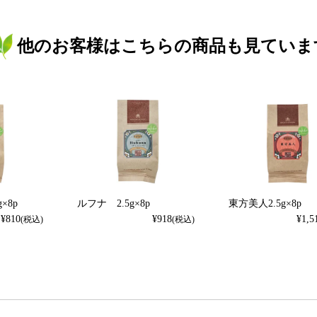
他のお客様はこちらの商品も見ていま
×8p
ルフナ 2.5g×8p
東方美人2.5g×8p
¥
810
¥
918
¥
1,5
(税込)
(税込)
検索