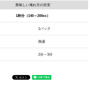
美味しい淹れ方の目安
1杯分（140～200cc）
1パック
熱湯
2分～3分