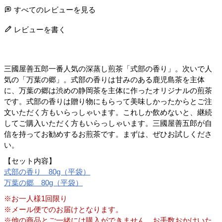
すべてのレビューを見る
レビューを書く
三國屋善五郎一番人気の深蒸し煎茶「式部の香り」。次いで人
気の「万葉の郷」。式部の香りは甘みのある鹿児島茶を主体
に、万葉の郷は渋めの静岡茶を主体に作ったオリジナルの煎茶
です。式部の香りは贈り物にもらって美味しかったからとご注
文いただく方もいらっしゃいます。これしか飲めないと、継続
してご購入いただく方もいらっしゃいます。三國屋善五郎が自
信を持ってお勧めするお煎茶です。まずは、ぜひお試しくださ
い。
【セット内容】
式部の香り 80g（平袋）
万葉の郷 80g（平袋）
※お一人様1回限り
※メール便でのお届けとなります。
※他の商品とご一緒には購入ができません。お手数おかけいた