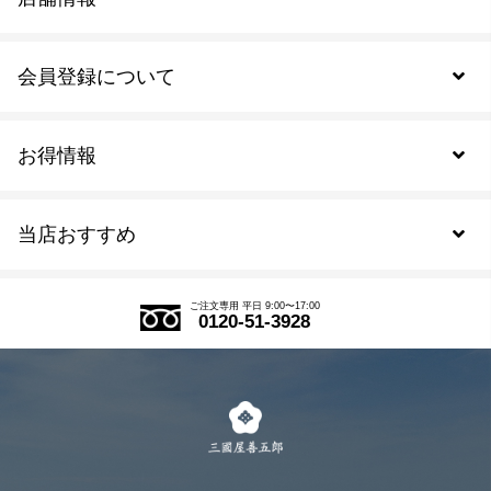
会員登録について
お得情報
新規会員登録
当店おすすめ
会員規約について
SDGs
アウトレットセール
ご注文の流れ
ご注文専用 平日 9:00〜17:00
0120-51-3928
式部の香りシリーズ
お得なまとめ買い
LINE登録
茶楽
キャンペーン
メルマガ登録
季節限定商品
メール便対応商品
マイページ