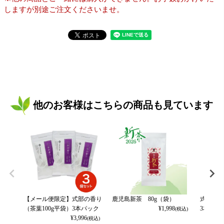
しますが別途ご注文くださいませ。
他のお客様はこちらの商品も見ています
【メール便限定】式部の香り
鹿児島新茶 80g（袋）
式部の香
（茶葉100g平袋）3本パック
¥
1,998
3本パッ
(税込)
¥
3,996
(税込)