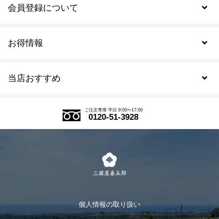
会員登録について
お得情報
新規会員登録
当店おすすめ
会員規約について
SDGs
アウトレットセール
ご注文の流れ
ご注文専用 平日 9:00〜17:00
0120-51-3928
式部の香りシリーズ
お得なまとめ買い
LINE登録
茶楽
キャンペーン
メルマガ登録
季節限定商品
メール便対応商品
マイページ
お茶のギフト
個人情報の取り扱い
ログイン