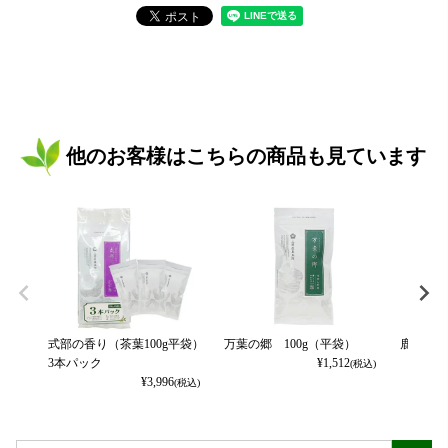
他のお客様はこちらの商品も見ています
式部の香り（茶葉100g平袋）
万葉の郷 100g（平袋）
鹿児島新
3本パック
¥
1,512
(税込)
¥
3,996
(税込)