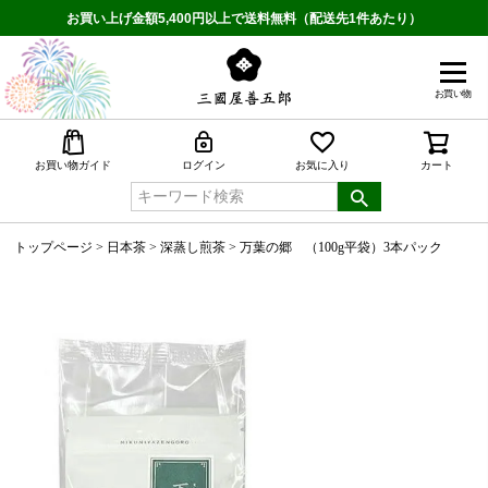
お買い上げ金額5,400円以上で送料無料（配送先1件あたり）
お買い物
検索
お買い物ガイド
ログイン
お気に入り
カート
トップページ
日本茶
深蒸し煎茶
万葉の郷 （100g平袋）3本パック