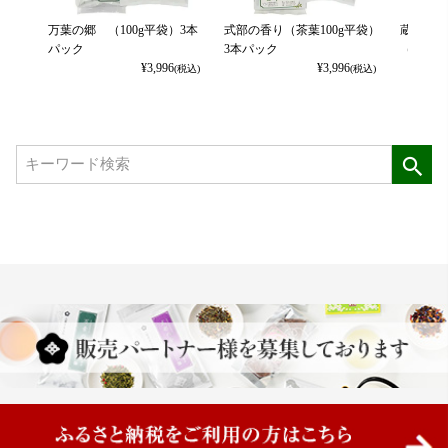
万葉の郷 （100g平袋）3本
式部の香り（茶葉100g平袋）
蔵泰然-
パック
3本パック
（封筒）
¥
3,996
¥
3,996
(税込)
(税込)