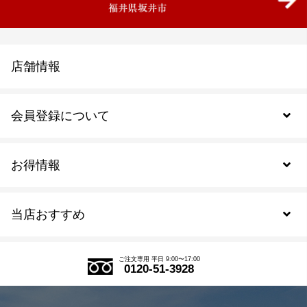
店舗情報
会員登録について
お得情報
新規会員登録
当店おすすめ
会員規約について
SDGs
アウトレットセール
ご注文の流れ
ご注文専用 平日 9:00〜17:00
0120-51-3928
式部の香りシリーズ
お得なまとめ買い
LINE登録