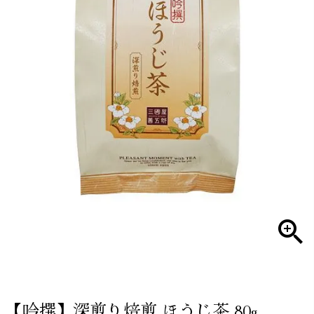
【吟撰】深煎り焙煎 ほうじ茶 80g