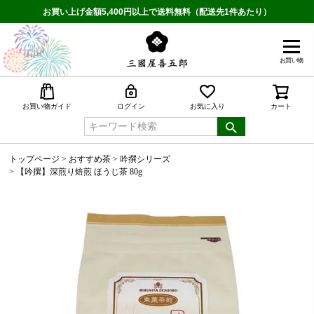
お買い上げ金額5,400円以上で送料無料（配送先1件あたり）
お買い物
検索
お買い物ガイド
ログイン
お気に入り
カート
トップページ
おすすめ茶
吟撰シリーズ
【吟撰】深煎り焙煎 ほうじ茶 80g