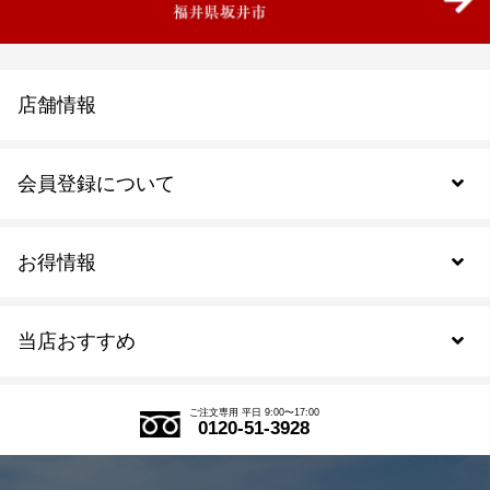
店舗情報
会員登録について
お得情報
新規会員登録
当店おすすめ
会員規約について
SDGs
アウトレットセール
ご注文の流れ
ご注文専用 平日 9:00〜17:00
0120-51-3928
式部の香りシリーズ
お得なまとめ買い
LINE登録