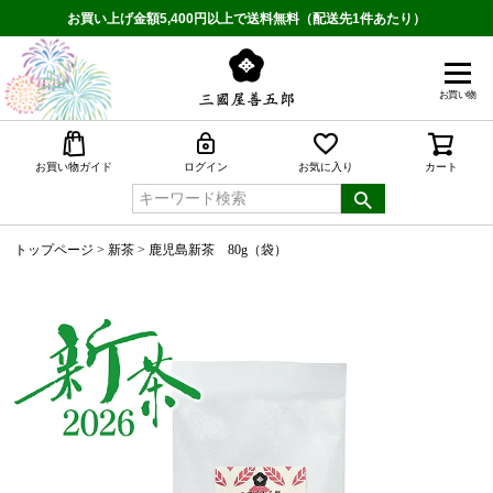
お買い上げ金額5,400円以上で送料無料（配送先1件あたり）
お買い物
検索
お買い物ガイド
ログイン
お気に入り
カート
トップページ
新茶
鹿児島新茶 80g（袋）