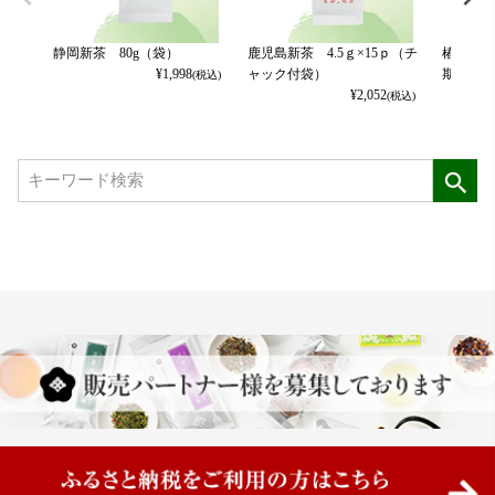
静岡新茶 80g（袋）
鹿児島新茶 4.5ｇ×15ｐ（チ
椿乃舞 
¥
1,998
ャック付袋）
期限2027
(税込)
¥
2,052
(税込)