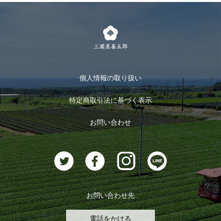
LINE登録
茶楽
キャンペーン
メルマガ登録
季節限定商品
メール便対応商品
マイページ
お茶のギフト
個人情報の取り扱い
ログイン
特定商取引法に基づく表示
おすすめのお茶
ログアウト
お問い合わせ
お茶に合うスイーツ
お問い合わせ先
電話をかける