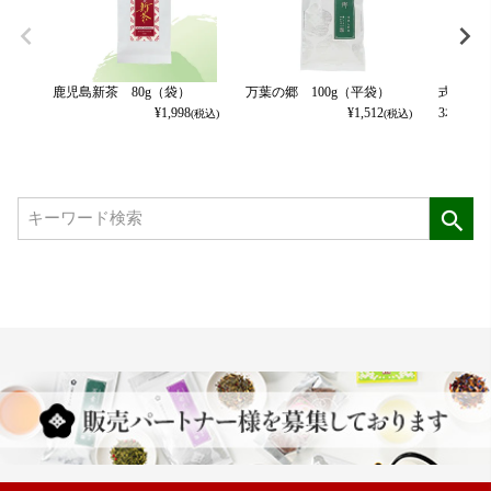
鹿児島新茶 80g（袋）
万葉の郷 100g（平袋）
式部の香
¥
1,998
¥
1,512
3本パッ
(税込)
(税込)