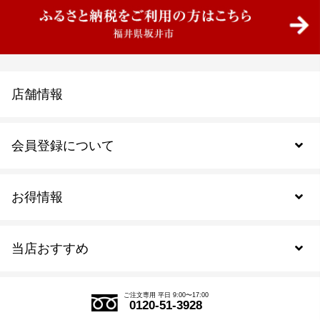
店舗情報
会員登録について
お得情報
新規会員登録
当店おすすめ
会員規約について
SDGs
アウトレットセール
ご注文の流れ
ご注文専用 平日 9:00〜17:00
0120-51-3928
式部の香りシリーズ
お得なまとめ買い