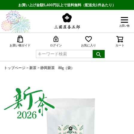
お買い上げ金額5,400円以上で送料無料（配送先1件あたり）
お買い物
検索
お買い物ガイド
ログイン
お気に入り
カート
トップページ
新茶
静岡新茶 80g（袋）