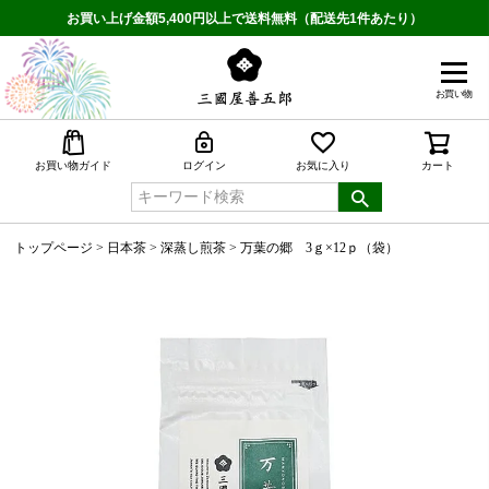
お買い上げ金額5,400円以上で送料無料（配送先1件あたり）
お買い物
検索
お買い物ガイド
ログイン
お気に入り
カート
トップページ
日本茶
深蒸し煎茶
万葉の郷 3ｇ×12ｐ（袋）