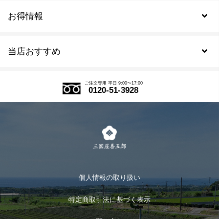
お得情報
新規会員登録
当店おすすめ
会員規約について
SDGs
アウトレットセール
ご注文の流れ
ご注文専用 平日 9:00〜17:00
0120-51-3928
式部の香りシリーズ
お得なまとめ買い
LINE登録
茶楽
キャンペーン
メルマガ登録
季節限定商品
メール便対応商品
マイページ
お茶のギフト
個人情報の取り扱い
ログイン
特定商取引法に基づく表示
おすすめのお茶
ログアウト