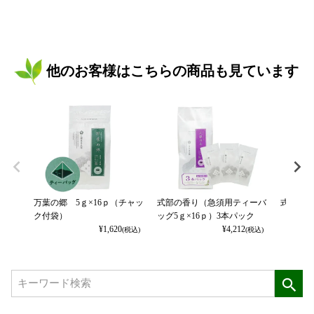
他のお客様はこちらの商品も見ています
万葉の郷 5ｇ×16ｐ（チャッ
式部の香り（急須用ティーバ
式部の香
ク付袋）
ッグ5ｇ×16ｐ）3本パック
¥
1,620
¥
4,212
(税込)
(税込)