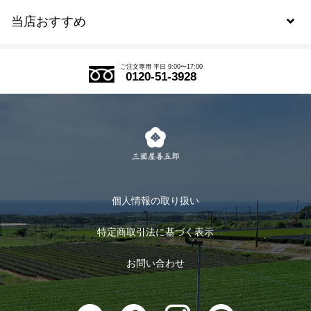
当店おすすめ
会員規約について
SDGs
アウトレットセール
ご注文の流れ
ご注文専用 平日 9:00〜17:00
0120-51-3928
式部の香りシリーズ
お得なまとめ買い
LINE登録
茶楽
キャンペーン
メルマガ登録
季節限定商品
メール便対応商品
マイページ
お茶のギフト
個人情報の取り扱い
ログイン
特定商取引法に基づく表示
おすすめのお茶
ログアウト
お問い合わせ
お茶に合うスイーツ