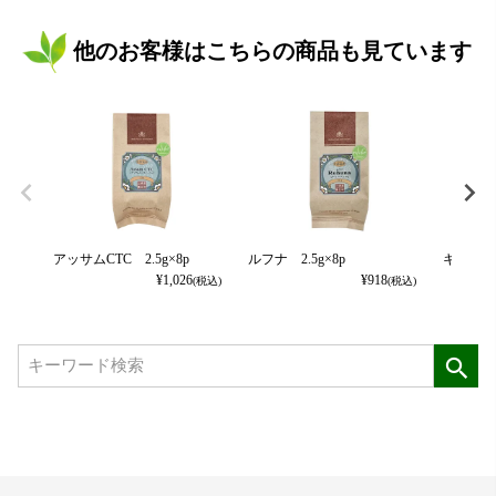
他のお客様はこちらの商品も見ています
アッサムCTC 2.5g×8p
ルフナ 2.5g×8p
キャンディ
¥
1,026
¥
918
(税込)
(税込)